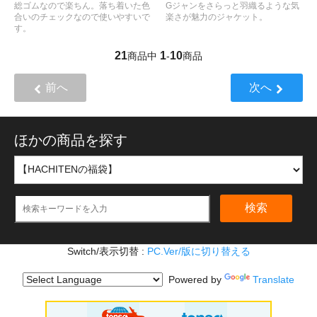
総ゴムなので楽ちん。落ち着いた色
Gジャンをさらっと羽織るような気
合いのチェックなので使いやすいで
楽さが魅力のジャケット。
す。
21
1
10
商品中
-
商品
前へ
次へ
ほかの商品を探す
検索
Switch/表示切替 :
PC.Ver/版に切り替える
Powered by
Translate