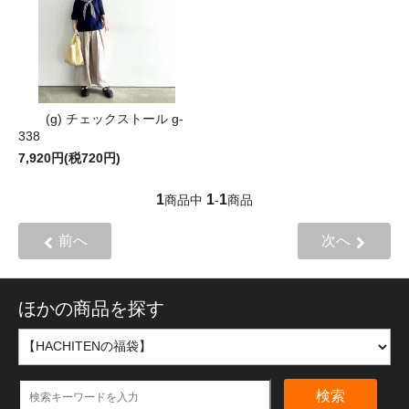
(g) チェックストール g-
338
7,920円(税720円)
1
1
1
商品中
-
商品
前へ
次へ
ほかの商品を探す
検索