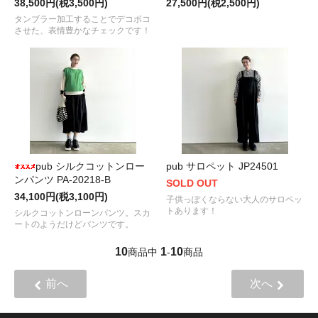
38,500円(税3,500円)
27,500円(税2,500円)
タンブラー加工することでデコボコ
させた、表情豊かなチェックです！
pub シルクコットンロー
pub サロペット JP24501
ンパンツ PA-20218-B
SOLD OUT
34,100円(税3,100円)
子供っぽくならない大人のサロペッ
トあります！
シルクコットンローンパンツ。スカ
ートのようだけどパンツです。
10
1
10
商品中
-
商品
前へ
次へ