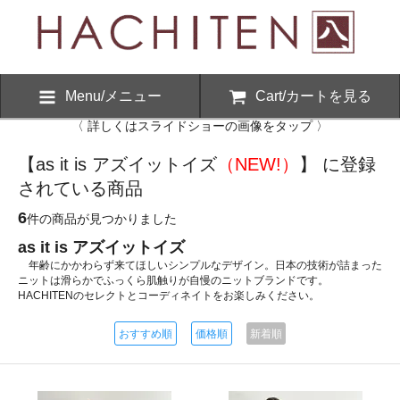
Menu/メニュー
Cart/カートを見る
〈 詳しくはスライドショーの画像をタップ 〉
【as it is アズイットイズ
（NEW!）
】 に登録
されている商品
6
件の商品が見つかりました
as it is アズイットイズ
年齢にかかわらず来てほしいシンプルなデザイン。日本の技術が詰まった
ニットは滑らかでふっくら肌触りが自慢のニットブランドです。
HACHITENのセレクトとコーディネイトをお楽しみください。
おすすめ順
価格順
新着順