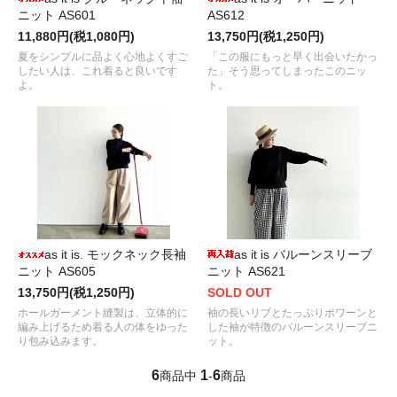
ニット AS601
AS612
11,880円(税1,080円)
13,750円(税1,250円)
夏をシンプルに品よく心地よくすご
「この服にもっと早く出会いたかっ
したい人は、これ着ると良いです
た」そう思ってしまったこのニッ
よ。
ト。
as it is. モックネック長袖
as it is バルーンスリーブ
ニット AS605
ニット AS621
13,750円(税1,250円)
SOLD OUT
ホールガーメント縫製は、立体的に
袖の長いリブとたっぷりポワーンと
編み上げるため着る人の体をゆった
した袖が特徴のバルーンスリーブニ
り包み込みます。
ット。
6
1
6
商品中
-
商品