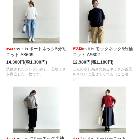
as it is ボートネック5分袖
as it is モックネック5分袖
ニット AS609
ニット AS602
14,300円(税1,300円)
12,980円(税1,180円)
洗練されたシンプルさと、心地よさ
ほんの少し高さのあるネックが首元
を両立した一枚です。
をきれいに見せてくれる（ここ凄
い！）
as it is クルーネック半袖
as it is オーバーニット