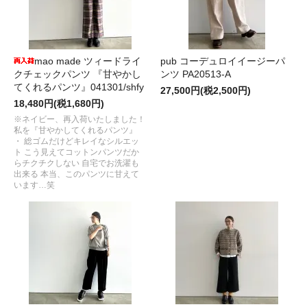
mao made ツィードライ
pub コーデュロイイージーパ
クチェックパンツ 『甘やかし
ンツ PA20513-A
てくれるパンツ』041301/shfy
27,500円(税2,500円)
18,480円(税1,680円)
※ネイビー、再入荷いたしました！
私を『甘やかしてくれるパンツ』
・ 総ゴムだけどキレイなシルエッ
ト こう見えてコットンパンツだか
らチクチクしない 自宅でお洗濯も
出来る 本当、このパンツに甘えて
います…笑