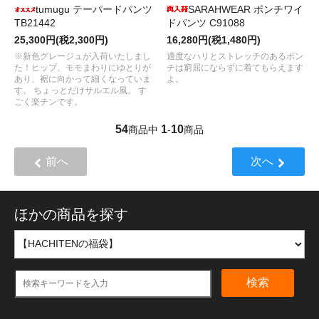
tumugu テーパードパンツ
SARAHWEAR ポンチワイ
TB21442
ドパンツ C91088
25,300円(税2,300円)
16,280円(税1,480円)
※新色グレージュが入荷いたしまし
適度なハリとストレッチのあるポン
た！ヒップ、モモまわりにゆとりが
チは窮屈にならずに着てもらえます
あり、裾に向かって細くなっていま
よ。
す。 ちょっとだけサルエル風。 す
ごく楽チンです。
54
1
10
商品中
-
商品
前へ
次へ
ほかの商品を探す
検索