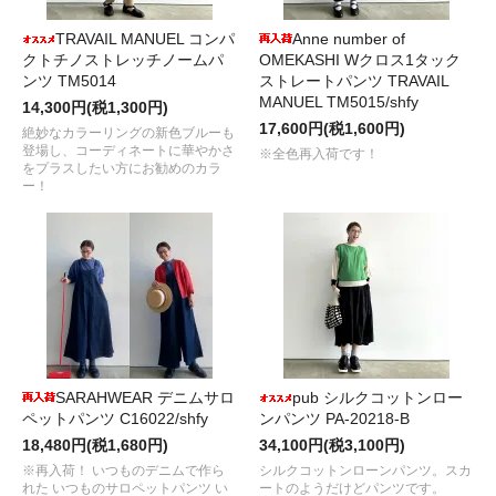
TRAVAIL MANUEL コンパ
Anne number of
クトチノストレッチノームパ
OMEKASHI Wクロス1タック
ンツ TM5014
ストレートパンツ TRAVAIL
MANUEL TM5015/shfy
14,300円(税1,300円)
17,600円(税1,600円)
絶妙なカラーリングの新色ブルーも
登場し、コーディネートに華やかさ
※全色再入荷です！
をプラスしたい方にお勧めのカラ
ー！
SARAHWEAR デニムサロ
pub シルクコットンロー
ペットパンツ C16022/shfy
ンパンツ PA-20218-B
18,480円(税1,680円)
34,100円(税3,100円)
※再入荷！ いつものデニムで作ら
シルクコットンローンパンツ。スカ
れた いつものサロペットパンツ い
ートのようだけどパンツです。