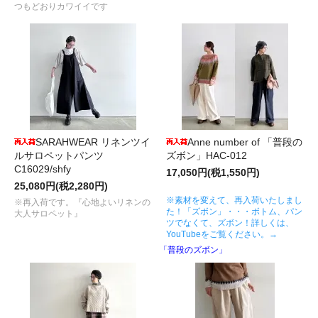
つもどおりカワイイです
SARAHWEAR リネンツイ
Anne number of 「普段の
ルサロペットパンツ
ズボン」HAC-012
C16029/shfy
17,050円(税1,550円)
25,080円(税2,280円)
※素材を変えて、再入荷いたしまし
※再入荷です。『心地よいリネンの
た！「ズボン」・・・ボトム、パン
大人サロペット』
ツでなくて、ズボン！詳しくは、
YouTubeをご覧ください。→
「普段のズボン」