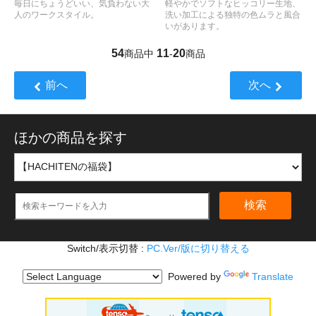
毎日にちょうどいい、気負わない大
軽やかでソフトなヒッコリー生地、
人のワークスタイル。
洗い加工による独特の色ムラと風合
いがあります。
54
11
20
商品中
-
商品
前へ
次へ
ほかの商品を探す
検索
Switch/表示切替 :
PC.Ver/版に切り替える
Powered by
Translate