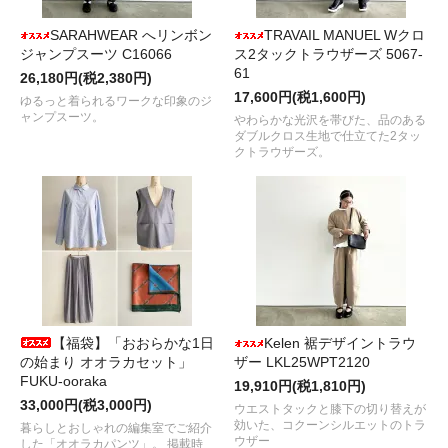
SARAHWEAR へリンボン
TRAVAIL MANUEL Wクロ
ジャンプスーツ C16066
ス2タックトラウザーズ 5067-
61
26,180円(税2,380円)
17,600円(税1,600円)
ゆるっと着られるワークな印象のジ
ャンプスーツ。
やわらかな光沢を帯びた、品のある
ダブルクロス生地で仕立てた2タッ
クトラウザーズ。
【福袋】「おおらかな1日
Kelen 裾デザイントラウ
の始まり オオラカセット」
ザー LKL25WPT2120
FUKU-ooraka
19,910円(税1,810円)
33,000円(税3,000円)
ウエストタックと膝下の切り替えが
効いた、コクーンシルエットのトラ
暮らしとおしゃれの編集室でご紹介
ウザー
した「オオラカパンツ」。 掲載時