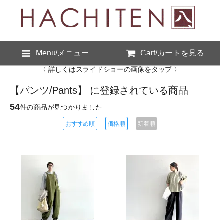
Menu/メニュー
Cart/カートを見る
〈 詳しくはスライドショーの画像をタップ 〉
【パンツ/Pants】 に登録されている商品
54
件の商品が見つかりました
おすすめ順
価格順
新着順