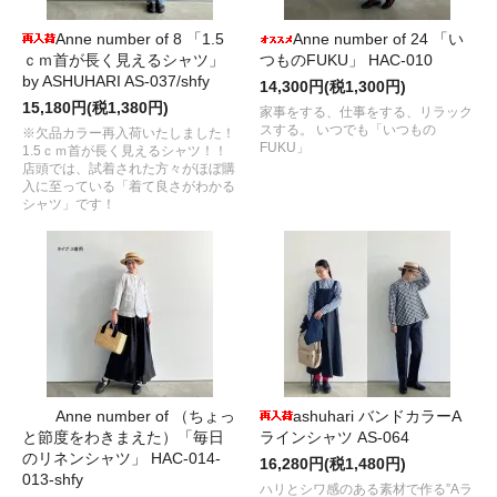
Anne number of 8 「1.5
Anne number of 24 「い
ｃｍ首が長く見えるシャツ」
つものFUKU」 HAC-010
by ASHUHARI AS-037/shfy
14,300円(税1,300円)
15,180円(税1,380円)
家事をする、仕事をする、リラック
スする。 いつでも「いつもの
※欠品カラー再入荷いたしました！
FUKU」
1.5ｃｍ首が長く見えるシャツ！！
店頭では、試着された方々がほぼ購
入に至っている「着て良さがわかる
シャツ」です！
Anne number of （ちょっ
ashuhari バンドカラーA
と節度をわきまえた）「毎日
ラインシャツ AS-064
のリネンシャツ」 HAC-014-
16,280円(税1,480円)
013-shfy
ハリとシワ感のある素材で作る”Aラ