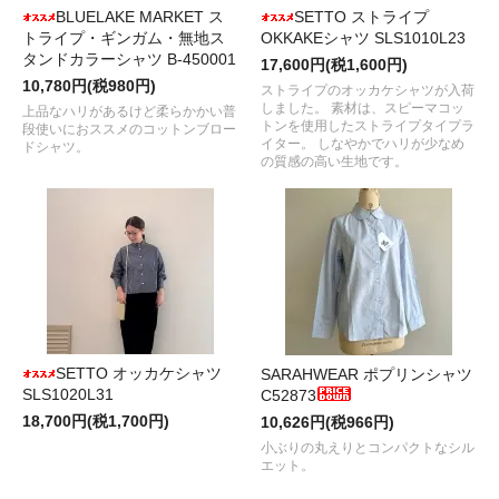
BLUELAKE MARKET ス
SETTO ストライプ
トライプ・ギンガム・無地ス
OKKAKEシャツ SLS1010L23
タンドカラーシャツ B-450001
17,600円(税1,600円)
10,780円(税980円)
ストライプのオッカケシャツが入荷
しました。 素材は、スピーマコッ
上品なハリがあるけど柔らかかい普
トンを使用したストライプタイプラ
段使いにおススメのコットンブロー
イター。 しなやかでハリが少なめ
ドシャツ。
の質感の高い生地です。
SETTO オッカケシャツ
SARAHWEAR ポプリンシャツ
SLS1020L31
C52873
18,700円(税1,700円)
10,626円(税966円)
小ぶりの丸えりとコンパクトなシル
エット。