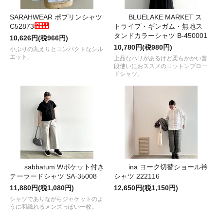
SARAHWEAR ポプリンシャツ
BLUELAKE MARKET ス
C52873
トライプ・ギンガム・無地ス
タンドカラーシャツ B-450001
10,626円(税966円)
10,780円(税980円)
小ぶりの丸えりとコンパクトなシル
エット。
上品なハリがあるけど柔らかかい普
段使いにおススメのコットンブロー
ドシャツ。
sabbatum Wポケット付き
ina ヨーク切替ショール衿
テーラードシャツ SA-35008
シャツ 222116
11,880円(税1,080円)
12,650円(税1,150円)
シャツでありながらジャケットのよ
うに羽織れるメンズっぽい一枚。