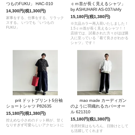
つものFUKU」 HAC-010
ｃｍ首が長く見えるシャツ」
by ASHUHARI AS-037/shfy
14,300円(税1,300円)
15,180円(税1,380円)
家事をする、仕事をする、リラック
スする。 いつでも「いつもの
※欠品カラー再入荷いたしました！
FUKU」
1.5ｃｍ首が長く見えるシャツ！！
店頭では、試着された方々がほぼ購
入に至っている「着て良さがわかる
シャツ」です！
prit ドットプリント5分袖
mao made カーディガン
ショートシャツ P82635
のように羽織れるカバーオー
ル 621310
15,180円(税1,380円)
15,180円(税1,380円)
控えめな小さめのドット柄が、甘く
なりすぎず可愛らしいアクセントに
冷房対策はもちろん、日除けとして
も活躍してくれます