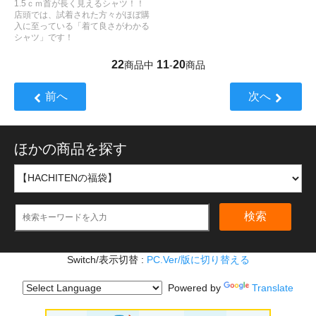
1.5ｃｍ首が長く見えるシャツ！！
店頭では、試着された方々がほぼ購
入に至っている「着て良さがわかる
シャツ」です！
22
11
20
商品中
-
商品
前へ
次へ
ほかの商品を探す
検索
Switch/表示切替 :
PC.Ver/版に切り替える
Powered by
Translate