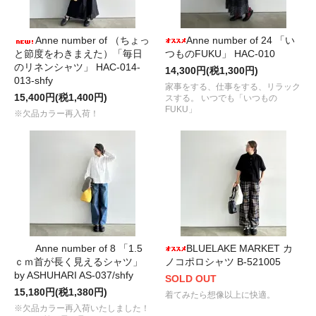
Anne number of （ちょっ
Anne number of 24 「い
と節度をわきまえた）「毎日
つものFUKU」 HAC-010
のリネンシャツ」 HAC-014-
14,300円(税1,300円)
013-shfy
家事をする、仕事をする、リラック
15,400円(税1,400円)
スする。 いつでも「いつもの
FUKU」
※欠品カラー再入荷！
Anne number of 8 「1.5
BLUELAKE MARKET カ
ｃｍ首が長く見えるシャツ」
ノコポロシャツ B-521005
by ASHUHARI AS-037/shfy
SOLD OUT
15,180円(税1,380円)
着てみたら想像以上に快適。
※欠品カラー再入荷いたしました！