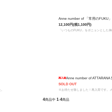
Anne number of 「常用のFUKU」
12,100円(税1,100円)
「いつものFUKU」をポニョンとした
Anne number of ATTA
SOLD OUT
た。
※お待たせ致しました！再入荷です。メー
4
1
4
商品中
-
商品