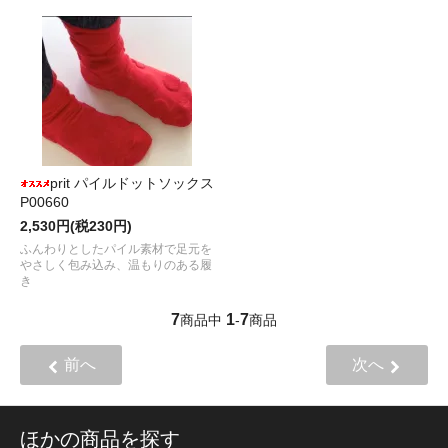
prit パイルドットソックス
P00660
2,530円(税230円)
ふんわりとしたパイル素材で足元を
やさしく包み込み、温もりのある履
き
7
1
7
商品中
-
商品
前へ
次へ
ほかの商品を探す