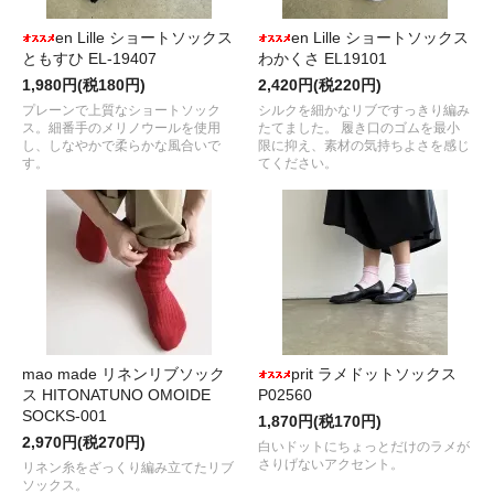
en Lille ショートソックス
en Lille ショートソックス
ともすひ EL-19407
わかくさ EL19101
1,980円(税180円)
2,420円(税220円)
プレーンで上質なショートソック
シルクを細かなリブですっきり編み
ス。細番手のメリノウールを使用
たてました。 履き口のゴムを最小
し、しなやかで柔らかな風合いで
限に抑え、素材の気持ちよさを感じ
す。
てください。
mao made リネンリブソック
prit ラメドットソックス
ス HITONATUNO OMOIDE
P02560
SOCKS-001
1,870円(税170円)
2,970円(税270円)
白いドットにちょっとだけのラメが
さりげないアクセント。
リネン糸をざっくり編み立てたリブ
ソックス。