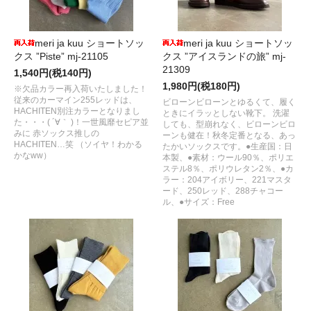
meri ja kuu ショートソッ
meri ja kuu ショートソッ
クス ”Piste” mj-21105
クス ”アイスランドの旅” mj-
21309
1,540円(税140円)
1,980円(税180円)
※欠品カラー再入荷いたしました！
従来のカーマイン255レッドは、
ビローンビローンとゆるくて、履く
HACHITEN別注カラーとなりまし
ときにイラッとしない靴下。 洗濯
た・・・( ´∀｀ )！一世風靡セピア並
しても、型崩れなく、ビローンビロ
みに 赤ソックス推しの
ーンも健在！秋冬定番となる、あっ
HACHITEN…笑 （ソイヤ！わかる
たかいソックスです。●生産国：日
かなww）
本製、●素材：ウール90％、ポリエ
ステル8％、ポリウレタン2％、●カ
ラー：204アイボリー、221マスタ
ード、250レッド、288チャコー
ル、●サイズ：Free