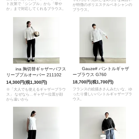
ト次第で「シンプル」から「華や
が特徴のポリエステルベネシャンの
か」まで対応してくれるブラウス。
ブラウス。
Gauze# パントルギャザ
ina 胸切替ギャザーパフス
ーブラウス G760
リーブプルオーバー 211102
18,700円(税1,700円)
14,300円(税1,300円)
フランスの絵描きさんみたいな、ゆ
※「大人でも使えるギャザーブラウ
ったり優しいパントルギャザーブラ
ス」 なぜなら…ギャザー位置が顔
ウス。
から遠いから