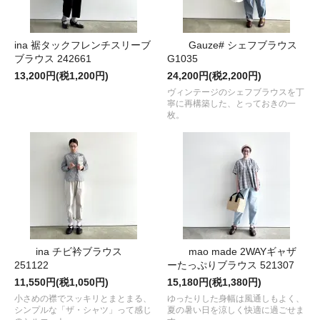
ina 裾タックフレンチスリーブ
Gauze# シェフブラウス
ブラウス 242661
G1035
13,200円(税1,200円)
24,200円(税2,200円)
ヴィンテージのシェフブラウスを丁
寧に再構築した、とっておきの一
枚。
ina チビ衿ブラウス
mao made 2WAYギャザ
251122
ーたっぷりブラウス 521307
11,550円(税1,050円)
15,180円(税1,380円)
小さめの襟でスッキリとまとまる、
ゆったりした身幅は風通しもよく、
シンプルな「ザ・シャツ」って感じ
夏の暑い日を涼しく快適に過ごせま