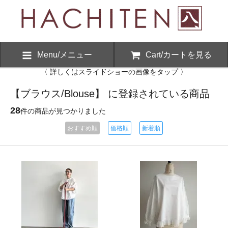
Menu/メニュー
Cart/カートを見る
〈 詳しくはスライドショーの画像をタップ 〉
【ブラウス/Blouse】 に登録されている商品
28
件の商品が見つかりました
おすすめ順
価格順
新着順