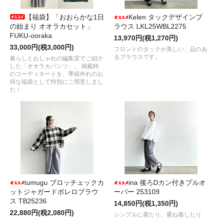
【福袋】「おおらかな1日
Kelen タックデザインブ
の始まり オオラカセット」
ラウス LKL25WBL2275
FUKU-ooraka
13,970円(税1,270円)
33,000円(税3,000円)
フロントのタックが美しい、品のあ
るブラウスです。
暮らしとおしゃれの編集室でご紹介
した「オオラカパンツ」。 掲載時
のコーディネートを、季節外れのお
得な福袋として特別にご用意しまし
た！
tumugu ブロッチェックカ
ina 後ろDカン付きプルオ
ットジャガードボレロブラウ
ーバー 253109
ス TB25236
14,850円(税1,350円)
22,880円(税2,080円)
シンプルに着たり、重ね着したり