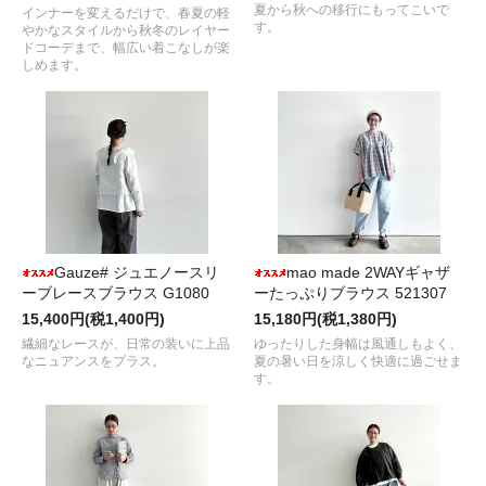
夏から秋への移行にもってこいで
インナーを変えるだけで、春夏の軽
す。
やかなスタイルから秋冬のレイヤー
ドコーデまで、幅広い着こなしが楽
しめます。
Gauze# ジュエノースリ
mao made 2WAYギャザ
ーブレースブラウス G1080
ーたっぷりブラウス 521307
15,400円(税1,400円)
15,180円(税1,380円)
繊細なレースが、日常の装いに上品
ゆったりした身幅は風通しもよく、
なニュアンスをプラス。
夏の暑い日を涼しく快適に過ごせま
す。