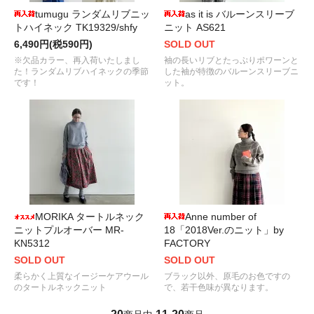
tumugu ランダムリブニッ
as it is バルーンスリーブ
トハイネック TK19329/shfy
ニット AS621
6,490円(税590円)
SOLD OUT
※欠品カラー、再入荷いたしまし
袖の長いリブとたっぷりポワーンと
た！ランダムリブハイネックの季節
した袖が特徴のバルーンスリーブニ
です！
ット。
MORIKA タートルネック
Anne number of
ニットプルオーバー MR-
18「2018Ver.のニット」by
KN5312
FACTORY
SOLD OUT
SOLD OUT
柔らかく上質なイージーケアウール
ブラック以外、原毛のお色ですの
のタートルネックニット
で、若干色味が異なります。