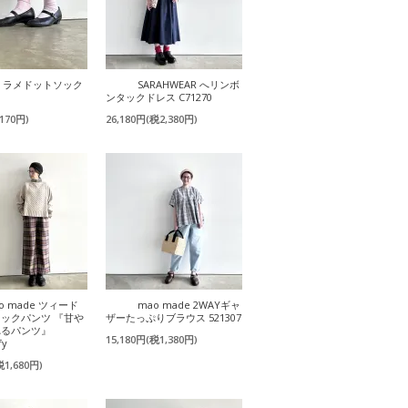
it ラメドットソック
SARAHWEAR へリンボ
ンタックドレス C71270
170円)
26,180円(税2,380円)
o made ツィード
mao made 2WAYギャ
ックパンツ 『甘や
ザーたっぷりブラウス 521307
れるパンツ』
15,180円(税1,380円)
fy
税1,680円)