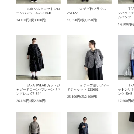
pub シルクコットンロ
ina チビ衿ブラウス
TR
ーンパンツ PA-20218-B
251122
ンパクト
ムパンツ T
34,100円(税3,100円)
11,550円(税1,050円)
14,300円(
SARAHWEAR カットジ
ina テープ使いツィー
TR
ャガードローン×プレーンリネ
ドジャケット 235662
ットンリ
ンドレス C71314
ンツ 5048-
23,100円(税2,100円)
26,180円(税2,380円)
17,600円(