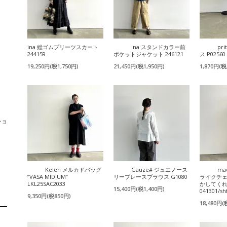
ina 総ゴムプリーツスカート
ina スタンドカラー前
pr
244159
ポケットジャケット 246121
ス P02560
19,250円(税1,750円)
21,450円(税1,950円)
1,870円(税
ショ
Kelen メルカドバッグ
Gauze# ジュエノース
ma
”VASA MIDIUM”
リーブレースブラウス G1080
ライクチェ
LKL25SAC2033
かしてく
15,400円(税1,400円)
041301/sh
9,350円(税850円)
18,480円(