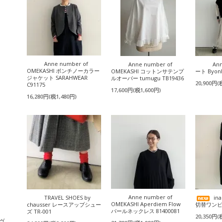
Anne number of
Anne number of
An
OMEKASHI ポンチノーカラー
OMEKASHI コットンサテンプ
ート Byon
ジャケット SARAHWEAR
ルオーバー tumugu TB19436
20,900円(
C91175
17,600円(税1,600円)
16,280円(税1,480円)
Anne number of
TRAVEL SHOES by
i
OMEKASHI Aperdiem Flow
chausser レースアップシュー
切替ワンピー
パールネックレス 81400081
ズ TR-001
20,350円(
・ヴ