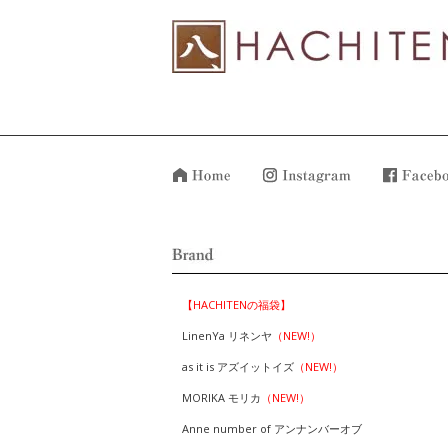
【HACHITENの福袋】
LinenYa リネンヤ
（NEW!）
as it is アズイットイズ
（NEW!）
MORIKA モリカ
（NEW!）
Anne number of アンナンバーオブ