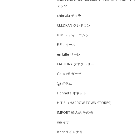
ェッソ
chimala チマラ
CLEDRAN クレドラン
D.M.G ディーエムジー
E.E.L イール
en Lille リーレ
FACTORY ファクトリー
Gauze# ガーゼ
(g) グラム
Honnete オネット
H.T.S.（HARROW TOWN STORES）
IMPORT 輸入品 その他
ina イナ
ironari イロナリ