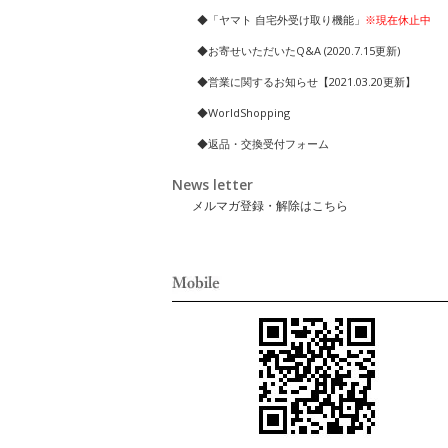
◆「ヤマト 自宅外受け取り機能」
※現在休止中
◆お寄せいただいたQ&A (2020.7.15更新)
◆営業に関するお知らせ【2021.03.20更新】
◆WorldShopping
◆返品・交換受付フォーム
News letter
メルマガ登録・解除はこちら