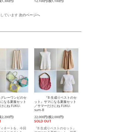
税1,300円)
12,100円(税1,100円)
を表示しています
次のページへ
A.グレーワンピのセ
『B.生成りベストのセ
マになる夏服セット
ット』サマになる夏服セット
にね FUKU-
／サマーだけにね FUKU-
sum-B
税2,200円)
22,000円(税2,000円)
T
SOLD OUT
ディネートを、今回
『B.生成りベストのセット』