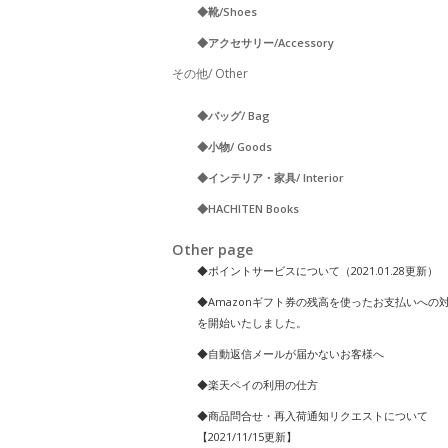
◆靴/Shoes
◆アクセサリー/Accessory
その他/ Other
◆バッグ/ Bag
◆小物/ Goods
◆インテリア・家具/ Interior
◆HACHITEN Books
Other page
◆ポイントサービスについて（2021.01.28更新）
◆Amazonギフト券の残高を使ったお支払いへの
を開始いたしました。
◆自動返信メールが届かないお客様へ
◆楽天ペイの利用の仕方
◆商品問合せ・再入荷通知リクエストについて
【2021/11/15更新】