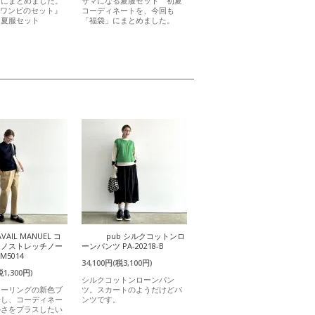
」にまとめました。
サマになる夏服セット 初夏
ーワンピのセット』
コーディネートを、今回も
る夏服セット
「福袋」にまとめました。
AVAIL MANUEL コ
pub シルクコットンロ
チノストレッチノー
ーンパンツ PA-20218-B
M5014
34,100円(税3,100円)
税1,300円)
シルクコットンローンパン
ラーリングの新色ブ
ツ。スカートのようだけどパ
場し、コーディネー
ンツです。
かさをプラスしたい