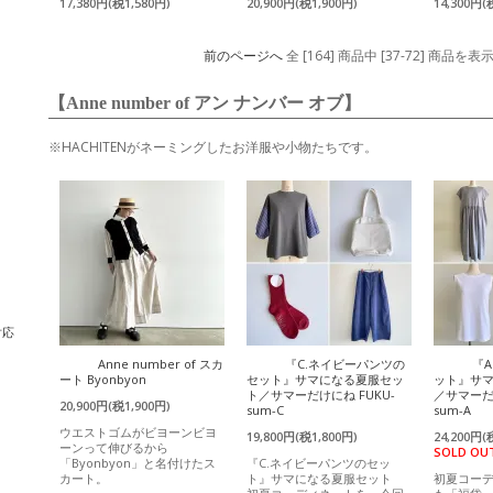
17,380円(税1,580円)
20,900円(税1,900円)
14,300円(
前のページへ
全 [164] 商品中 [37-72] 商品
【Anne number of アン ナンバー オブ】
※HACHITENがネーミングしたお洋服や小物たちです。
対応
Anne number of スカ
『C.ネイビーパンツの
『
ート Byonbyon
セット』サマになる夏服セッ
ット』サ
ト／サマーだけにね FUKU-
／サマーだけ
20,900円(税1,900円)
sum-C
sum-A
ウエストゴムがビヨーンビヨ
19,800円(税1,800円)
24,200円(
ーンって伸びるから
SOLD OU
「Byonbyon」と名付けたス
『C.ネイビーパンツのセッ
カート。
ト』サマになる夏服セット
初夏コー