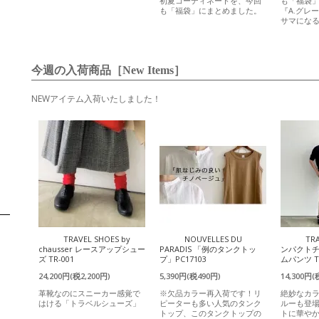
初夏コーディネートを、今回
も「福袋
も「福袋」にまとめました。
『A.グレ
サマにな
今週の入荷商品［New Items］
NEWアイテム入荷いたしました！
TRAVEL SHOES by
NOUVELLES DU
TR
chausser レースアップシュー
PARADIS 「例のタンクトッ
ンパクト
ズ TR-001
プ」PC17103
ムパンツ T
24,200円(税2,200円)
5,390円(税490円)
14,300円(
革靴なのにスニーカー感覚で
※欠品カラー再入荷です！リ
絶妙なカ
はける「トラベルシューズ」
ピーターも多い人気のタンク
ルーも登
トップ、このタンクトップの
トに華や