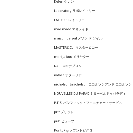
Kelen ケレン
Laboratory ラボレイトリー
LAITERIE レイトリー
mao made マオメイド
maison de soil メゾン ド ソイル
MASTER&Co. マスター＆コー
meri ja kuu メリヤクー
NAPRON ナプロン
natalia ナターリア
nicholson&nicholson ニコルソンアンド ニコルソン
NOUVELLES DU PARADIS ヌーベルドゥパラディ
P.F.S. パシフィック・ファニチャー・サービス
prit プリット
pub ピューブ
PuntoPigro プントピグロ