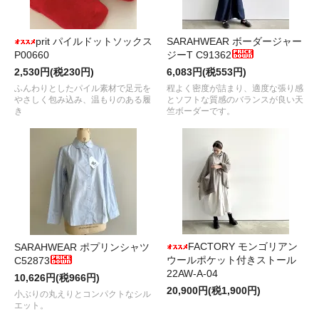
prit パイルドットソックス
SARAHWEAR ボーダージャー
P00660
ジーT C91362
2,530円(税230円)
6,083円(税553円)
ふんわりとしたパイル素材で足元を
程よく密度が詰まり、適度な張り感
やさしく包み込み、温もりのある履
とソフトな質感のバランスが良い天
き
竺ボーダーです。
FACTORY モンゴリアン
SARAHWEAR ポプリンシャツ
ウールポケット付きストール
C52873
22AW-A-04
10,626円(税966円)
20,900円(税1,900円)
小ぶりの丸えりとコンパクトなシル
エット。