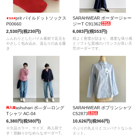
prit パイルドットソックス
SARAHWEAR ボーダージャー
P00660
ジーT C91362
2,530円(税230円)
6,083円(税553円)
ふんわりとしたパイル素材で足元を
程よく密度が詰まり、適度な張り感
やさしく包み込み、温もりのある履
とソフトな質感のバランスが良い天
き
竺ボーダーです。
ashuhari ボ―ダ―ロング
SARAHWEAR ポプリンシャツ
Tシャツ AC-04
C52873
6,380円(税580円)
10,626円(税966円)
※欠品カラー、サイズ、再入荷で
小ぶりの丸えりとコンパクトなシル
す！肌触りがなめらなボーダーT。
エット。