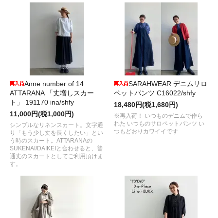
Anne number of 14
SARAHWEAR デニムサロ
ATTARANA 「丈増しスカー
ペットパンツ C16022/shfy
ト」 191170 ina/shfy
18,480円(税1,680円)
11,000円(税1,000円)
※再入荷！ いつものデニムで作ら
れた いつものサロペットパンツ い
シンプルなリネンスカート。文字通
つもどおりカワイイです
り「もう少し丈を長くしたい」とい
う時のスカート。ATTARANAの
SUKENAI/DAIKEIと合わせると、普
通丈のスカートとしてご利用頂けま
す。