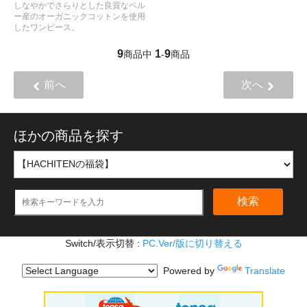
しなやかでさらりとした良質なペル
ー産のオーガニックコットンを使用
したワンピース。
9
1
9
商品中
-
商品
前へ
次へ
ほかの商品を探す
検索
Switch/表示切替 :
PC.Ver/版に切り替える
Powered by
Translate