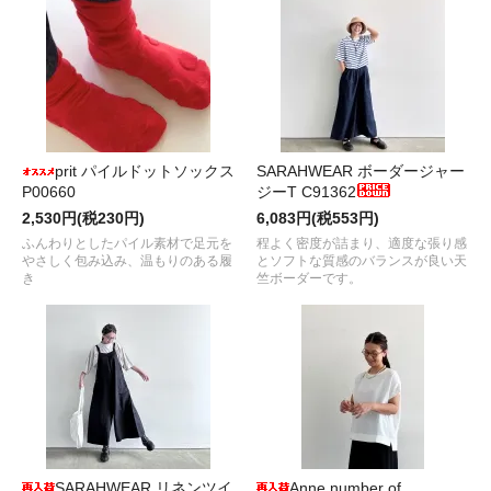
prit パイルドットソックス
SARAHWEAR ボーダージャー
P00660
ジーT C91362
2,530円(税230円)
6,083円(税553円)
ふんわりとしたパイル素材で足元を
程よく密度が詰まり、適度な張り感
やさしく包み込み、温もりのある履
とソフトな質感のバランスが良い天
き
竺ボーダーです。
SARAHWEAR リネンツイ
Anne number of