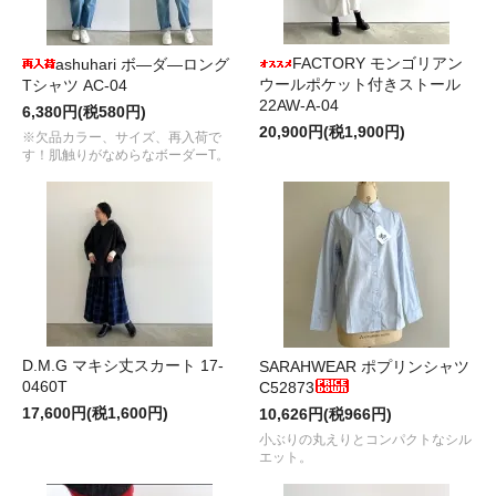
FACTORY モンゴリアン
ashuhari ボ―ダ―ロング
ウールポケット付きストール
Tシャツ AC-04
22AW-A-04
6,380円(税580円)
20,900円(税1,900円)
※欠品カラー、サイズ、再入荷で
す！肌触りがなめらなボーダーT。
D.M.G マキシ丈スカート 17-
SARAHWEAR ポプリンシャツ
0460T
C52873
17,600円(税1,600円)
10,626円(税966円)
小ぶりの丸えりとコンパクトなシル
エット。