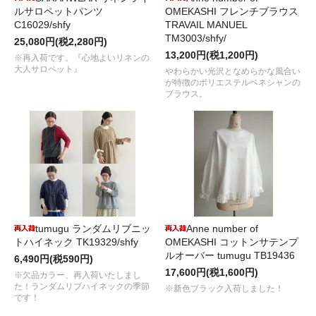
ルサロペットパンツ
OMEKASHI フレンチブラウス
C16029/shfy
TRAVAIL MANUEL
TM3003/shfy/
25,080円(税2,280円)
13,200円(税1,200円)
※再入荷です。『心地よいリネンの
大人サロペット』
やわらかい光沢となめらかな風合い
が特徴のポリエステルベネシャンの
ブラウス。
tumugu ランダムリブニッ
Anne number of
トハイネック TK19329/shfy
OMEKASHI コットンサテンプ
ルオーバー tumugu TB19436
6,490円(税590円)
17,600円(税1,600円)
※欠品カラー、再入荷いたしまし
た！ランダムリブハイネックの季節
※新色ブラック入荷しました！
です！