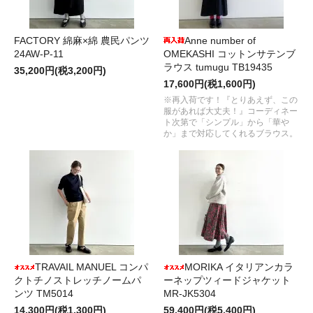
FACTORY 綿麻×綿 農民パンツ
Anne number of
24AW-P-11
OMEKASHI コットンサテンブ
ラウス tumugu TB19435
35,200円(税3,200円)
17,600円(税1,600円)
※再入荷です！『とりあえず、この
服があれば大丈夫！』コーディネー
ト次第で「シンプル」から「華や
か」まで対応してくれるブラウス。
TRAVAIL MANUEL コンパ
MORIKA イタリアンカラ
クトチノストレッチノームパ
ーネップツィードジャケット
ンツ TM5014
MR-JK5304
14,300円(税1,300円)
59,400円(税5,400円)