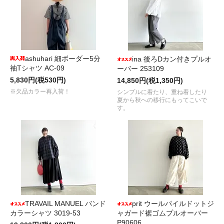
ashuhari 細ボーダー5分
ina 後ろDカン付きプルオ
袖Tシャツ AC-09
ーバー 253109
5,830円(税530円)
14,850円(税1,350円)
※欠品カラー再入荷！
シンプルに着たり、重ね着したり
夏から秋への移行にもってこいで
す。
TRAVAIL MANUEL バンド
prit ウールパイルドットジ
カラーシャツ 3019-53
ャガード裾ゴムプルオーバー
P90606