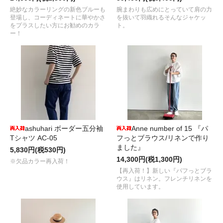
絶妙なカラーリングの新色ブルーも
腕まわりも広めにとっていて肩の力
登場し、コーディネートに華やかさ
を抜いて羽織れるそんなジャケッ
をプラスしたい方にお勧めのカラ
ト。
ー！
ashuhari ボーダー五分袖
Anne number of 15 『パ
Tシャツ AC-05
フっとブラウス/リネンで作り
ました』
5,830円(税530円)
14,300円(税1,300円)
※欠品カラー再入荷！
【再入荷！】新しい『パフっとブラ
ウス』はリネン。フレンチリネンを
使用しています。