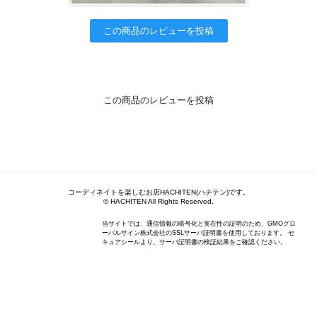
この商品のレビューを投稿
この商品のレビューを投稿
コーディネイトを楽しむお店HACHITEN(ハチテン)です。
© HACHITEN All Rights Reserved.
当サイトでは、通信情報の暗号化と実在性の証明のため、GMOグロ
ーバルサイン株式会社のSSLサーバ証明書を使用しております。 セ
キュアシールより、サーバ証明書の検証結果をご確認ください。