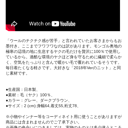
「ウールのチクチク感が苦手」と言われていたお客さまからもお
墨付き。ここまでフワフワなのは訳があります。モンゴル奥地の
極寒の辺境の地に生息するヤクの毛だけを贅沢に100％で使用し
ているから。過酷な環境のヤクほど身を守るために繊細で柔らか
く、空気をたっぷりと含んで暖かい毛で覆われているそうです。
毎日着たくなる軽さです。大好きな「2018年Verのニット」と同
じ素材です。
●生産国：日本製、
●素材：毛（ヤク）100％、
●カラー：グレー、ダークブラウン、
●サイズ：2 (cm):身幅64,着丈55,裄丈78、
※小物やインナー等をコーディネイト用に使うことがありますが
商品には含まれませんのでご了承下さい。
※画像の色合いにつきましては、実物のものとは多少違うところ