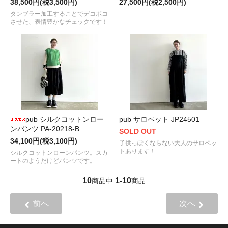
38,500円(税3,500円)
27,500円(税2,500円)
タンブラー加工することでデコボコ
させた、表情豊かなチェックです！
pub シルクコットンロー
pub サロペット JP24501
ンパンツ PA-20218-B
SOLD OUT
34,100円(税3,100円)
子供っぽくならない大人のサロペッ
トあります！
シルクコットンローンパンツ。スカ
ートのようだけどパンツです。
10
1
10
商品中
-
商品
前へ
次へ