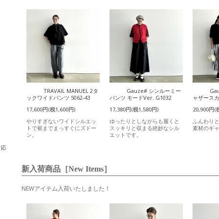
TRAVAIL MANUEL 2タ
Gauze# シンルーミー
Ga
ックワイドパンツ 5062-43
パンツ モードVer. G1032
ャザースカー
17,600円(税1,600円)
17,380円(税1,580円)
20,900円(
やりすぎないワイドシルエッ
ゆったりとしながらも履くと
ふんわり
トで裾までまっすぐにズドー
スッキリと収まる絶妙なシル
素材のギ
ン。
エットです。
対応
新入荷商品［New Items］
NEWアイテム入荷いたしました！