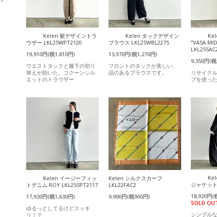
Kelen 裾デザイントラ
Kelen タックデザイン
Ke
ウザー LKL25WPT2120
ブラウス LKL25WBL2275
”VASA MI
LKL25SAC
19,910円(税1,810円)
13,970円(税1,270円)
9,350円(税
ウエストタックと膝下の切り
フロントのタックが美しい、
替えが効いた、コクーンシル
品のあるブラウスです。
リサイク
エットのトラウザー
プを使っ
Ke
Kelen イージーフィッ
Kelen シルクスカーフ
ジャケット L
トデニム ROY LKL25SPT2117
LKL22FAC2
18,920円(
17,930円(税1,630円)
9,900円(税900円)
SOLD OU
ゆるっとしてるけどスッキ
シンプル
リ！？