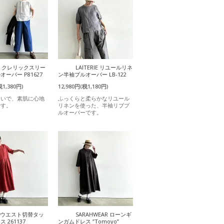
it クレリックスリー
LAITERIE リユールリネ
ーバー P81627
ン半袖プルオーバー LB-122
税1,380円)
12,980円(税1,180円)
合いで、素肌に心地
ふっくらと柔らかなリユール
です。
リネンを使った、半袖リブプ
ルオーバーです。
a ウエスト切替タッ
SARAHWEAR ローンギ
 261137
ンガムドレス ”Tomoyo”