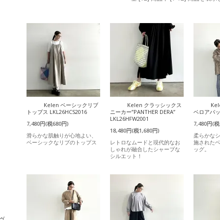
Kelen ベーシックリブ
Kelen クラッシックス
Ke
トップス LKL26HCS2016
ニーカー”PANTHER DERA”
ベロアバッグ
LKL26HFW2001
7,480円(税680円)
7,480円(税
18,480円(税1,680円)
滑らかな肌触りが心地よい、
柔らかな
ベーシックなリブのトップス
レトロなムードと現代的なお
施された
しゃれが融合したシャープな
ッグ。
シルエット！
・ヴ