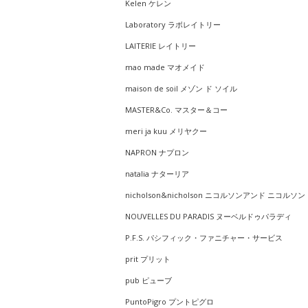
Kelen ケレン
Laboratory ラボレイトリー
LAITERIE レイトリー
mao made マオメイド
maison de soil メゾン ド ソイル
MASTER&Co. マスター＆コー
meri ja kuu メリヤクー
NAPRON ナプロン
natalia ナターリア
nicholson&nicholson ニコルソンアンド ニコルソン
NOUVELLES DU PARADIS ヌーベルドゥパラディ
P.F.S. パシフィック・ファニチャー・サービス
prit プリット
pub ピューブ
PuntoPigro プントピグロ