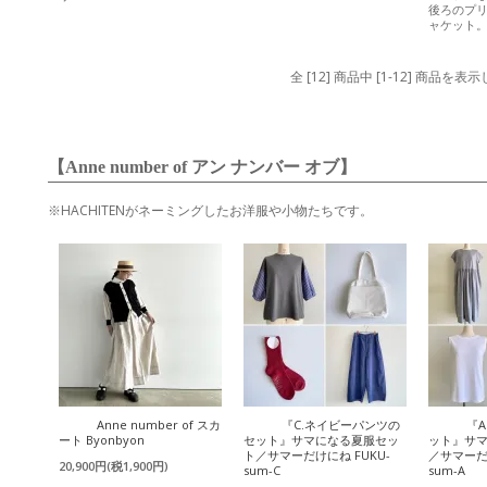
後ろのプ
ャケット
全 [12] 商品中 [1-12] 商品を
【Anne number of アン ナンバー オブ】
※HACHITENがネーミングしたお洋服や小物たちです。
Anne number of スカ
『C.ネイビーパンツの
『
ート Byonbyon
セット』サマになる夏服セッ
ット』サ
ト／サマーだけにね FUKU-
／サマーだけ
20,900円(税1,900円)
sum-C
sum-A