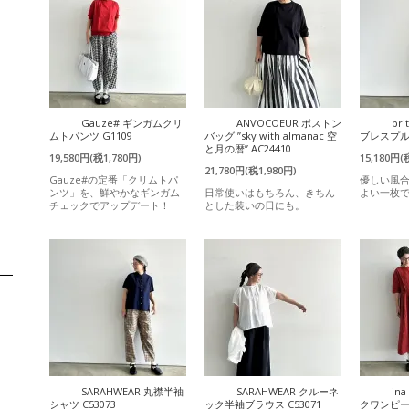
Gauze# ギンガムクリ
ANVOCOEUR ボストン
pr
ムトパンツ G1109
バッグ ”sky with almanac 空
ブレスプルオ
と月の暦” AC24410
19,580円(税1,780円)
15,180円(
21,780円(税1,980円)
Gauze#の定番「クリムトパ
優しい風
ンツ」を、鮮やかなギンガム
日常使いはもちろん、きちん
よい一枚
チェックでアップデート！
とした装いの日にも。
SARAHWEAR 丸襟半袖
SARAHWEAR クルーネ
in
シャツ C53073
ック半袖ブラウス C53071
クワンピース