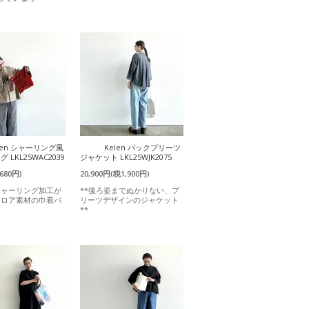
len シャーリング風
Kelen バックプリーツ
 LKL25WAC2039
ジャケット LKL25WJK2075
680円)
20,900円(税1,900円)
シャーリング加工が
**後ろ姿までぬかりない、プ
ベロア素材の巾着バ
リーツデザインのジャケット
**