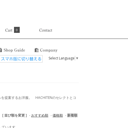
0
Select Language
▼
提案するお洋服。 HACHITENのセレクトとコ
[ 並び順を変更 ]
-
おすすめ順
-
価格順
-
新着順
表示しています