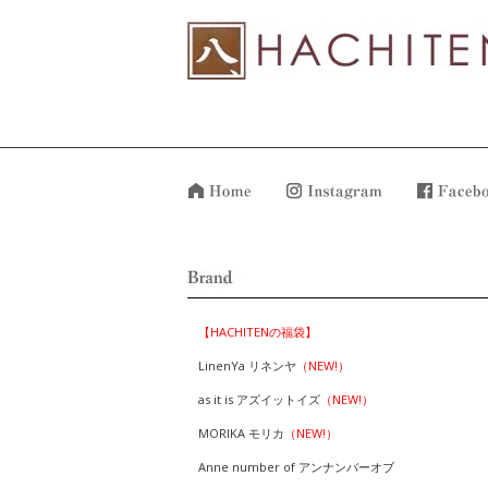
【HACHITENの福袋】
LinenYa リネンヤ
（NEW!）
as it is アズイットイズ
（NEW!）
MORIKA モリカ
（NEW!）
Anne number of アンナンバーオブ