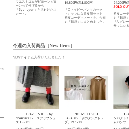
ウエストゴムがビヨーンビヨ
19,800円(税1,800円)
24,200円(
ーンって伸びるから
SOLD OU
「Byonbyon」と名付けたス
『C.ネイビーパンツのセッ
カート。
ト』サマになる夏服セット
初夏コー
初夏コーディネートを、今回
も「福袋
も「福袋」にまとめました。
『A.グレ
サマにな
今週の入荷商品［New Items］
NEWアイテム入荷いたしました！
ショ
TRAVEL SHOES by
NOUVELLES DU
TR
chausser レースアップシュー
PARADIS 「例のタンクトッ
ンパクト
ズ TR-001
プ」PC17103
ムパンツ T
24,200円(税2,200円)
5,390円(税490円)
14,300円(