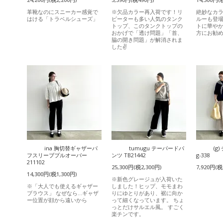
革靴なのにスニーカー感覚で
※欠品カラー再入荷です！リ
絶妙なカ
はける「トラベルシューズ」
ピーターも多い人気のタンク
ルーも登
トップ、このタンクトップの
トに華や
おかげで「透け問題」「首、
方にお勧
脇の開き問題」が解消されま
した✌️
ina 胸切替ギャザーパ
tumugu テーパードパ
(g
フスリーブプルオーバー
ンツ TB21442
g-338
211102
25,300円(税2,300円)
7,920円(税
14,300円(税1,300円)
※新色グレージュが入荷いた
※「大人でも使えるギャザー
しました！ヒップ、モモまわ
ブラウス」 なぜなら…ギャザ
りにゆとりがあり、裾に向か
ー位置が顔から遠いから
って細くなっています。 ちょ
っとだけサルエル風。 すごく
楽チンです。