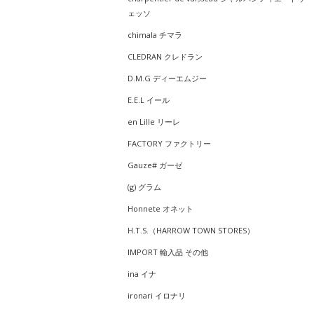
ェッソ
chimala チマラ
CLEDRAN クレドラン
D.M.G ディーエムジー
E.E.L イール
en Lille リーレ
FACTORY ファクトリー
Gauze# ガーゼ
(g) グラム
Honnete オネット
H.T.S.（HARROW TOWN STORES）
IMPORT 輸入品 その他
ina イナ
ironari イロナリ