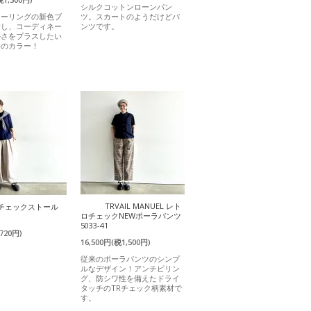
シルクコットンローンパン
ラーリングの新色ブ
ツ。スカートのようだけどパ
場し、コーディネー
ンツです。
かさをプラスしたい
めのカラー！
TRVAIL MANUEL レト
) チェックストール
ロチェックNEWポーラパンツ
5033-41
720円)
16,500円(税1,500円)
従来のポーラパンツのシンプ
ルなデザイン！アンチピリン
グ、防シワ性を備えたドライ
タッチのTRチェック柄素材で
す。