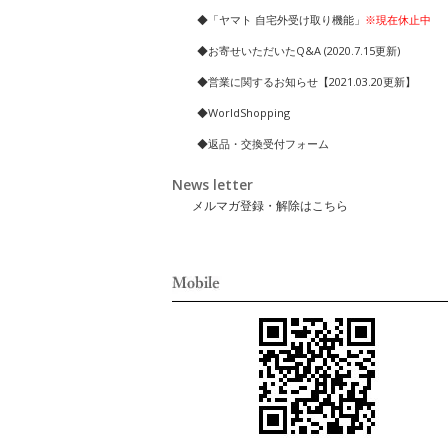
◆「ヤマト 自宅外受け取り機能」
※現在休止中
◆お寄せいただいたQ&A (2020.7.15更新)
◆営業に関するお知らせ【2021.03.20更新】
◆WorldShopping
◆返品・交換受付フォーム
News letter
メルマガ登録・解除はこちら