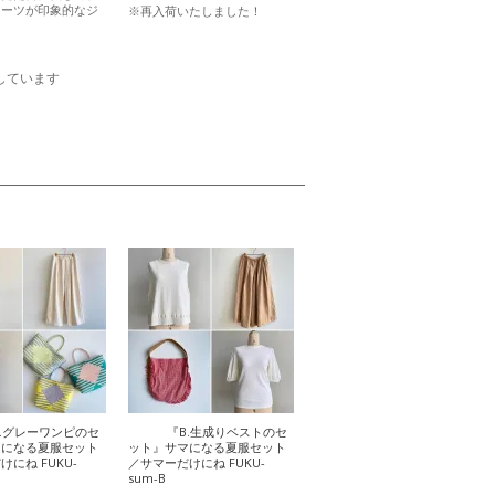
リーツが印象的なジ
※再入荷いたしました！
。
表示しています
A.グレーワンピのセ
『B.生成りベストのセ
マになる夏服セット
ット』サマになる夏服セット
にね FUKU-
／サマーだけにね FUKU-
sum-B