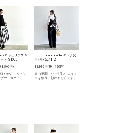
uze# キュリアスギ
mao made タンク変
ト G1030
形ジレ 521112
税1,900円)
12,980円(税1,180円)
と軽やかなコットン
夏の単調になりがちなスタイ
ャザースカート
ルを救う、頼れる存在です。