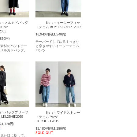
len メルカドバッグ
Kelen イージーフィッ
DIUM”
トデニム ROY LKL23HPT2013
2033
16,940円(税1,540円)
850円)
テーパードしてゆるすっきり
ル素材のバンドテー
と穿きやすいイージーデニム
たメルカドバッグ。
パンツ
len バックプリーツ
Kelen ワイドストレー
KL25HJK2059
トデニム ”Vey”
LKL23HPT2015
税1,720円)
T
15,180円(税1,380円)
SOLD OUT
な見た目に反して、