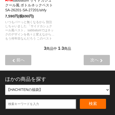
sabbatum サイドカシュ
クール風 ボトルネックベスト
SA-26201-SA-27201/shfy
7,590円(税690円)
いつもパーっと無くなるから 別注
しちゃいました 「サイドカシュク
ール風ベスト」 sabbatumではネッ
クのデザインを色々と変えながら…
もう何年目なんだろう このベスト
3
1
3
商品中
-
商品
前へ
次へ
ほかの商品を探す
検索