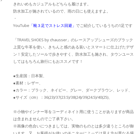
きれいめもカジュアルもどちらも履けます。
防水加工が施されているので、雨の日にも使えますよ。
・
YouTube
「靴３足でストレス回避」
でご紹介しているうちの1足です
「TRAVEL SHOES by chausser」のレースアップシューズのブラッ
上質な牛革を使い、きちんと感のある装いとスマートに仕上げたデザ
ン！安定したソールで歩きやすく、防水加工も施され、タウンユース
してはもちろん旅行にもおススメです！
●生産国：日本製、
●素材：レザー、
●カラー：ブラック、ネイビー、グレー、ダークブラウン、レッド、
●サイズ（cm）：36(23)/37(23.5)/38(24)/39(24.5)/40(25)、
※小物やインナー等をコーディネイト用に使うことがありますが商品
は含まれませんのでご了承下さい。
※画像の色合いにつきましては、実物のものとは多少違うところが御
います。又、お客様がお使いのモニターによっては見え方が異なる場