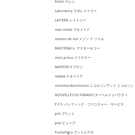
Kelen ケレン
Laboratory ラボレイトリー
LAITERIE レイトリー
mao made マオメイド
maison de soil メゾン ド ソイル
MASTER&Co. マスター＆コー
meri ja kuu メリヤクー
NAPRON ナプロン
natalia ナターリア
nicholson&nicholson ニコルソンアンド ニコルソン
NOUVELLES DU PARADIS ヌーベルドゥパラディ
P.F.S. パシフィック・ファニチャー・サービス
prit プリット
pub ピューブ
PuntoPigro プントピグロ