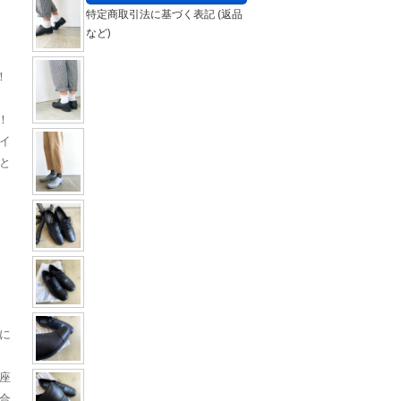
特定商取引法に基づく表記 (返品
など)
！
ク！
イ
と
に
座
合