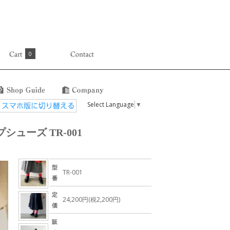
0
Select Language
▼
ップシューズ TR-001
型
TR-001
番
定
24,200円(税2,200円)
価
販