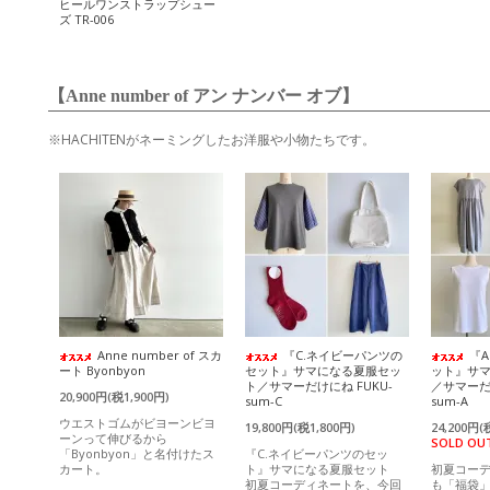
ヒールワンストラップシュー
ズ TR-006
【Anne number of アン ナンバー オブ】
※HACHITENがネーミングしたお洋服や小物たちです。
Anne number of スカ
『C.ネイビーパンツの
『
ート Byonbyon
セット』サマになる夏服セッ
ット』サ
ト／サマーだけにね FUKU-
／サマーだけ
20,900円(税1,900円)
sum-C
sum-A
ウエストゴムがビヨーンビヨ
19,800円(税1,800円)
24,200円(
ーンって伸びるから
SOLD OU
「Byonbyon」と名付けたス
『C.ネイビーパンツのセッ
カート。
ト』サマになる夏服セット
初夏コー
初夏コーディネートを、今回
も「福袋