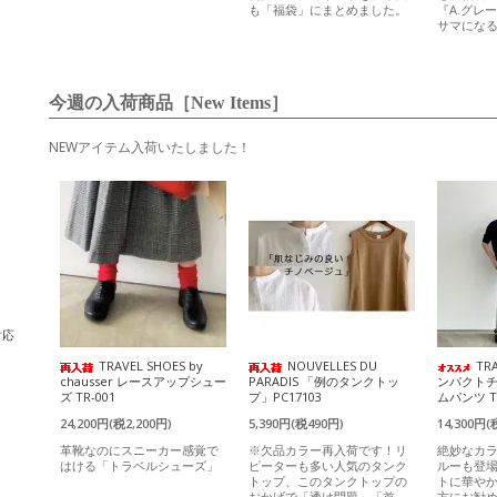
も「福袋」にまとめました。
『A.グレ
サマにな
今週の入荷商品［New Items］
NEWアイテム入荷いたしました！
対応
TRAVEL SHOES by
NOUVELLES DU
TR
chausser レースアップシュー
PARADIS 「例のタンクトッ
ンパクト
ズ TR-001
プ」PC17103
ムパンツ T
24,200円(税2,200円)
5,390円(税490円)
14,300円(
革靴なのにスニーカー感覚で
※欠品カラー再入荷です！リ
絶妙なカ
はける「トラベルシューズ」
ピーターも多い人気のタンク
ルーも登
トップ、このタンクトップの
トに華や
おかげで「透け問題」「首、
方にお勧