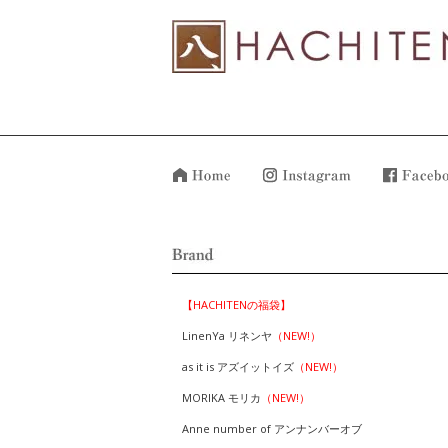
【HACHITENの福袋】
LinenYa リネンヤ
（NEW!）
as it is アズイットイズ
（NEW!）
MORIKA モリカ
（NEW!）
Anne number of アンナンバーオブ