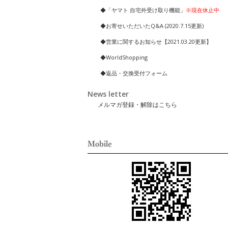
◆「ヤマト 自宅外受け取り機能」
※現在休止中
◆お寄せいただいたQ&A (2020.7.15更新)
◆営業に関するお知らせ【2021.03.20更新】
◆WorldShopping
◆返品・交換受付フォーム
News letter
メルマガ登録・解除はこちら