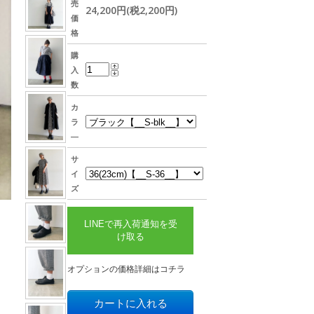
売
24,200円(税2,200円)
価
格
購
入
数
カ
ラ
―
サ
イ
ズ
LINEで再入荷通知を受
け取る
た
オプションの価格詳細はコチラ