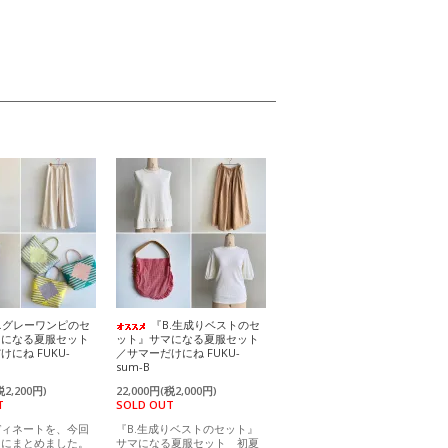
A.グレーワンピのセ
『B.生成りベストのセ
マになる夏服セット
ット』サマになる夏服セット
にね FUKU-
／サマーだけにね FUKU-
sum-B
税2,200円)
22,000円(税2,000円)
T
SOLD OUT
ディネートを、今回
『B.生成りベストのセット』
」にまとめました。
サマになる夏服セット 初夏