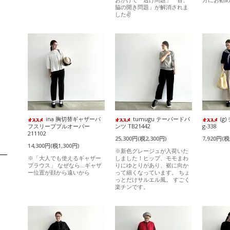
脇の開き問題」が解消されま
した✌️
ina 胸切替ギャザーパ
tumugu テーパードパ
(g
フスリーブプルオーバー
ンツ TB21442
g-338
211102
25,300円(税2,300円)
7,920円(税
14,300円(税1,300円)
※新色グレージュが入荷いた
※「大人でも使えるギャザー
しました！ヒップ、モモまわ
ブラウス」 なぜなら…ギャザ
りにゆとりがあり、裾に向か
ー位置が顔から遠いから
って細くなっています。 ちょ
っとだけサルエル風。 すごく
楽チンです。