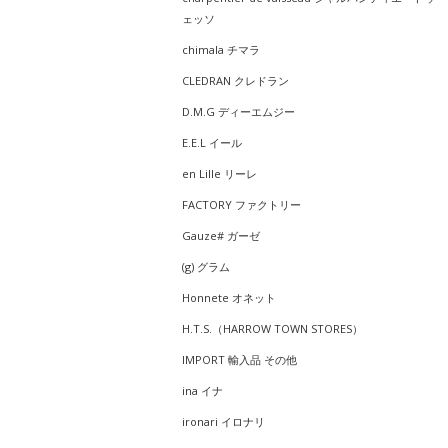
ェッソ
chimala チマラ
CLEDRAN クレドラン
D.M.G ディーエムジー
E.E.L イール
en Lille リーレ
FACTORY ファクトリー
Gauze# ガーゼ
(g) グラム
Honnete オネット
H.T.S.（HARROW TOWN STORES）
IMPORT 輸入品 その他
ina イナ
ironari イロナリ