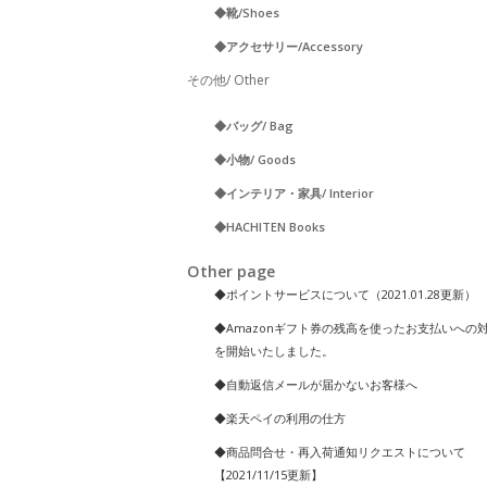
◆靴/Shoes
◆アクセサリー/Accessory
その他/ Other
◆バッグ/ Bag
◆小物/ Goods
◆インテリア・家具/ Interior
◆HACHITEN Books
Other page
◆ポイントサービスについて（2021.01.28更新）
◆Amazonギフト券の残高を使ったお支払いへの
を開始いたしました。
◆自動返信メールが届かないお客様へ
◆楽天ペイの利用の仕方
◆商品問合せ・再入荷通知リクエストについて
【2021/11/15更新】