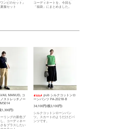
ーワンピのセット』
コーディネートを、今回も
る夏服セット
「福袋」にまとめました。
AVAIL MANUEL コ
pub シルクコットンロ
チノストレッチノー
ーンパンツ PA-20218-B
M5014
34,100円(税3,100円)
税1,300円)
シルクコットンローンパン
ラーリングの新色ブ
ツ。スカートのようだけどパ
場し、コーディネー
ンツです。
かさをプラスしたい
めのカラー！