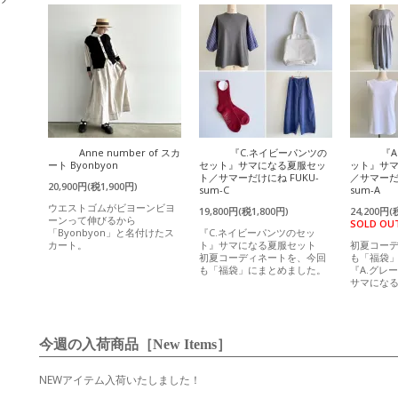
Anne number of スカ
『C.ネイビーパンツの
『
ート Byonbyon
セット』サマになる夏服セッ
ット』サ
ト／サマーだけにね FUKU-
／サマーだけ
20,900円(税1,900円)
sum-C
sum-A
ウエストゴムがビヨーンビヨ
19,800円(税1,800円)
24,200円(
ーンって伸びるから
SOLD OU
「Byonbyon」と名付けたス
『C.ネイビーパンツのセッ
カート。
ト』サマになる夏服セット
初夏コー
初夏コーディネートを、今回
も「福袋
も「福袋」にまとめました。
『A.グレ
サマにな
今週の入荷商品［New Items］
NEWアイテム入荷いたしました！