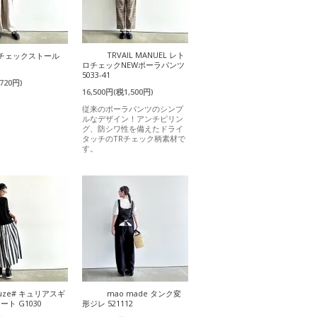
TRVAIL MANUEL レト
) チェックストール
ロチェックNEWポーラパンツ
5033-41
720円)
16,500円(税1,500円)
従来のポーラパンツのシンプ
ルなデザイン！アンチピリン
グ、防シワ性を備えたドライ
タッチのTRチェック柄素材で
す。
uze# キュリアスギ
mao made タンク変
ト G1030
形ジレ 521112