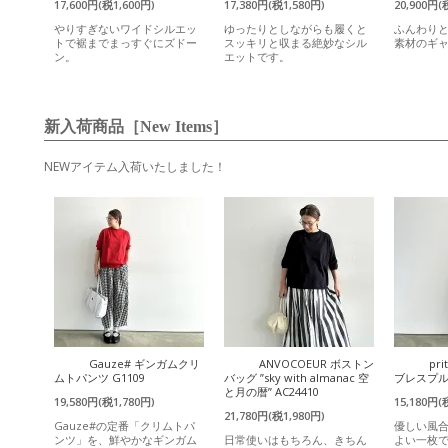
17,600円(税1,600円)
17,380円(税1,580円)
20,900円(
やりすぎないワイドシルエッ
ゆったりとしながらも履くと
ふんわり
トで裾までまっすぐにズドー
スッキリと収まる絶妙なシル
素材のギ
ン。
エットです。
新入荷商品［New Items］
NEWアイテム入荷いたしました！
Gauze# ギンガムクリ
ANVOCOEUR ボストン
pr
ムトパンツ G1109
バッグ ”sky with almanac 空
ブレスプルオ
と月の暦” AC24410
19,580円(税1,780円)
15,180円(
21,780円(税1,980円)
Gauze#の定番「クリムトパ
優しい風
ンツ」を、鮮やかなギンガム
日常使いはもちろん、きちん
よい一枚