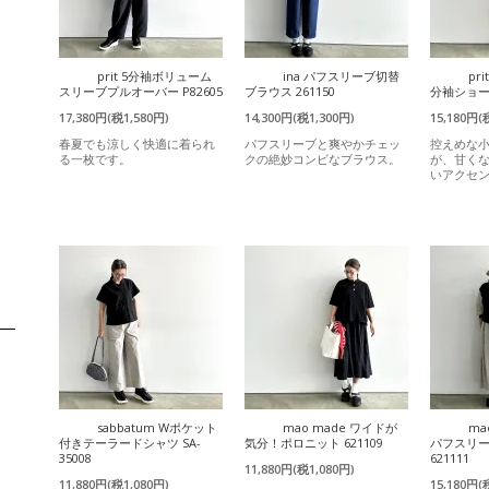
prit 5分袖ボリューム
ina パフスリーブ切替
pr
スリーブプルオーバー P82605
ブラウス 261150
分袖ショート
17,380円(税1,580円)
14,300円(税1,300円)
15,180円(
春夏でも涼しく快適に着られ
パフスリーブと爽やかチェッ
控えめな
る一枚です。
クの絶妙コンビなブラウス。
が、甘く
いアクセ
sabbatum Wポケット
mao made ワイドが
ma
付きテーラードシャツ SA-
気分！ポロニット 621109
パフスリ
35008
621111
11,880円(税1,080円)
11,880円(税1,080円)
15,180円(