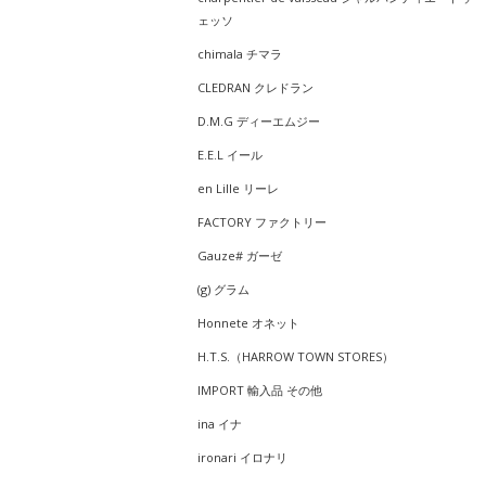
ェッソ
chimala チマラ
CLEDRAN クレドラン
D.M.G ディーエムジー
E.E.L イール
en Lille リーレ
FACTORY ファクトリー
Gauze# ガーゼ
(g) グラム
Honnete オネット
H.T.S.（HARROW TOWN STORES）
IMPORT 輸入品 その他
ina イナ
ironari イロナリ