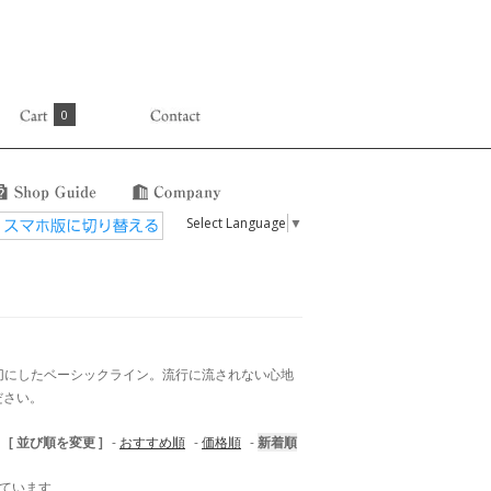
0
Select Language
▼
にしたベーシックライン。流行に流されない心地
ださい。
[ 並び順を変更 ]
-
おすすめ順
-
価格順
-
新着順
示しています