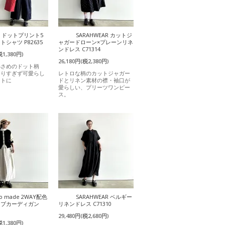
it ドットプリント5
SARAHWEAR カットジ
シャツ P82635
ャガードローン×プレーンリネ
ンドレス C71314
税1,380円)
26,180円(税2,380円)
小さめのドット柄
なりすぎず可愛らし
レトロな柄のカットジャガー
ントに
ドとリネン素材の襟・袖口が
愛らしい、プリーツワンピー
ス。
o made 2WAY配色
SARAHWEAR ベルギー
ーブカーディガン
リネンドレス C71310
29,480円(税2,680円)
税1,380円)