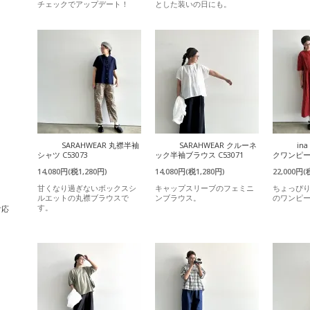
チェックでアップデート！
とした装いの日にも。
SARAHWEAR 丸襟半袖
SARAHWEAR クルーネ
in
シャツ C53073
ック半袖ブラウス C53071
クワンピース
14,080円(税1,280円)
14,080円(税1,280円)
22,000円(
甘くなり過ぎないボックスシ
キャップスリーブのフェミニ
ちょっぴ
ルエットの丸襟ブラウスで
ンブラウス。
のワンピ
す。
対応