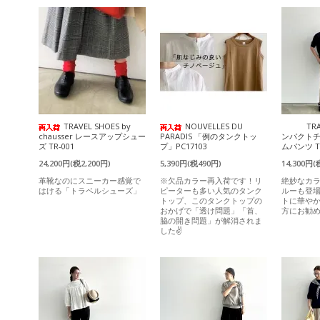
TRAVEL SHOES by
NOUVELLES DU
TR
chausser レースアップシュー
PARADIS 「例のタンクトッ
ンパクト
ズ TR-001
プ」PC17103
ムパンツ T
24,200円(税2,200円)
5,390円(税490円)
14,300円(
革靴なのにスニーカー感覚で
※欠品カラー再入荷です！リ
絶妙なカ
はける「トラベルシューズ」
ピーターも多い人気のタンク
ルーも登
トップ、このタンクトップの
トに華や
おかげで「透け問題」「首、
方にお勧
脇の開き問題」が解消されま
した✌️