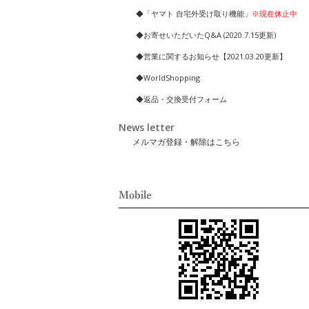
◆「ヤマト 自宅外受け取り機能」
※現在休止中
◆お寄せいただいたQ&A (2020.7.15更新)
◆営業に関するお知らせ【2021.03.20更新】
◆WorldShopping
◆返品・交換受付フォーム
News letter
メルマガ登録・解除はこちら