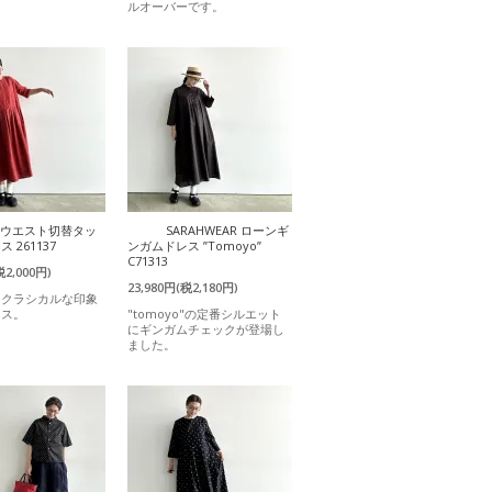
ルオーバーです。
a ウエスト切替タッ
SARAHWEAR ローンギ
 261137
ンガムドレス ”Tomoyo”
C71313
税2,000円)
23,980円(税2,180円)
りクラシカルな印象
ース。
"tomoyo"の定番シルエット
にギンガムチェックが登場し
ました。