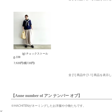
(g) チェックストール
g-338
7,920円(税720円)
全 [1] 商品中 [1-1] 商品を表
【Anne number of アン ナンバー オブ】
※HACHITENがネーミングしたお洋服や小物たちです。
・ヴ