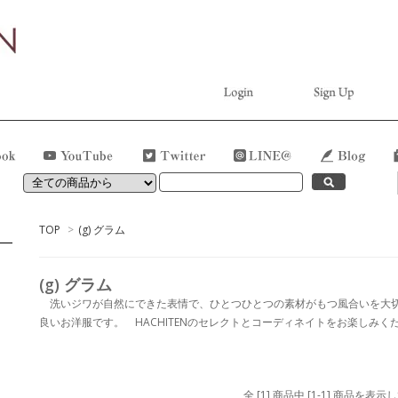
TOP
>
(g) グラム
(g) グラム
洗いジワが自然にできた表情で、ひとつひとつの素材がもつ風合いを大切
良いお洋服です。 HACHITENのセレクトとコーディネイトをお楽しみく
全 [1] 商品中 [1-1] 商品を表