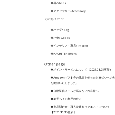
◆靴/Shoes
◆アクセサリー/Accessory
その他/ Other
◆バッグ/ Bag
◆小物/ Goods
◆インテリア・家具/ Interior
◆HACHITEN Books
Other page
◆ポイントサービスについて（2021.01.28更新）
◆Amazonギフト券の残高を使ったお支払いへの
を開始いたしました。
◆自動返信メールが届かないお客様へ
◆楽天ペイの利用の仕方
◆商品問合せ・再入荷通知リクエストについて
【2021/11/15更新】