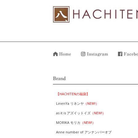
【HACHITENの福袋】
LinenYa リネンヤ
（NEW!）
as it is アズイットイズ
（NEW!）
MORIKA モリカ
（NEW!）
Anne number of アンナンバーオブ