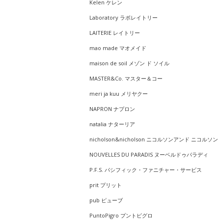
Kelen ケレン
Laboratory ラボレイトリー
LAITERIE レイトリー
mao made マオメイド
maison de soil メゾン ド ソイル
MASTER&Co. マスター＆コー
meri ja kuu メリヤクー
NAPRON ナプロン
natalia ナターリア
nicholson&nicholson ニコルソンアンド ニコルソン
NOUVELLES DU PARADIS ヌーベルドゥパラディ
P.F.S. パシフィック・ファニチャー・サービス
prit プリット
pub ピューブ
PuntoPigro プントピグロ