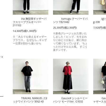
ina 胸切替ギャザーパ
tumugu テーパードパ
(g
フスリーブプルオーバー
ンツ TB21442
g-338
211102
25,300円(税2,300円)
7,920円(税
14,300円(税1,300円)
※新色グレージュが入荷いた
※「大人でも使えるギャザー
しました！ヒップ、モモまわ
ブラウス」 なぜなら…ギャザ
りにゆとりがあり、裾に向か
ー位置が顔から遠いから
って細くなっています。 ちょ
っとだけサルエル風。 すごく
楽チンです。
ショ
TRAVAIL MANUEL 2タ
Gauze# シンルーミー
Ga
ックワイドパンツ 5062-43
パンツ モードVer. G1032
ャザースカー