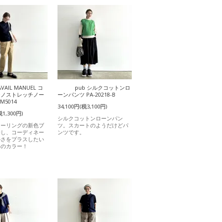
AVAIL MANUEL コ
pub シルクコットンロ
チノストレッチノー
ーンパンツ PA-20218-B
M5014
34,100円(税3,100円)
税1,300円)
シルクコットンローンパン
ラーリングの新色ブ
ツ。スカートのようだけどパ
場し、コーディネー
ンツです。
かさをプラスしたい
めのカラー！