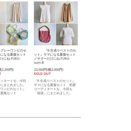
A.グレーワンピのセ
『B.生成りベストのセ
マになる夏服セット
ット』サマになる夏服セット
にね FUKU-
／サマーだけにね FUKU-
sum-B
税2,200円)
22,000円(税2,000円)
T
SOLD OUT
ディネートを、今回
『B.生成りベストのセット』
」にまとめました。
サマになる夏服セット 初夏
ーワンピのセット』
コーディネートを、今回も
る夏服セット
「福袋」にまとめました。