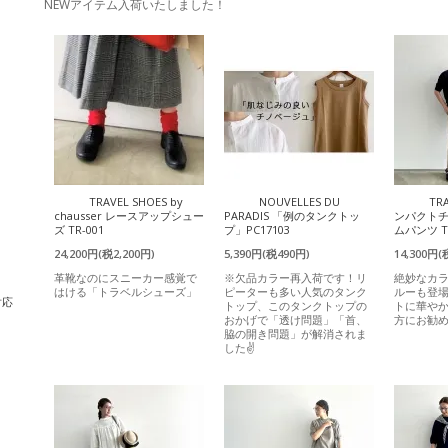
NEWアイテム入荷いたしました！
TRAVEL SHOES by
NOUVELLES DU
TR
chausser レースアップシュー
PARADIS 「例のタンクトッ
ンパクト
ズ TR-001
プ」PC17103
ムパンツ T
24,200円(税2,200円)
5,390円(税490円)
14,300円(
革靴なのにスニーカー感覚で
※欠品カラー再入荷です！リ
絶妙なカ
はける「トラベルシューズ」
ピーターも多い人気のタンク
ルーも登
対応
トップ、このタンクトップの
トに華や
おかげで「透け問題」「首、
方にお勧
脇の開き問題」が解消されま
した✌️