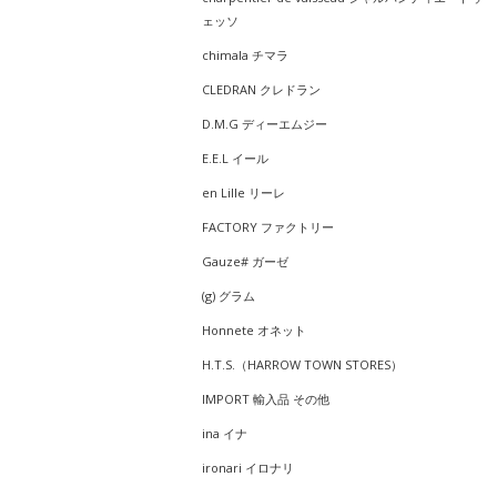
ェッソ
chimala チマラ
CLEDRAN クレドラン
D.M.G ディーエムジー
E.E.L イール
en Lille リーレ
FACTORY ファクトリー
Gauze# ガーゼ
(g) グラム
Honnete オネット
H.T.S.（HARROW TOWN STORES）
IMPORT 輸入品 その他
ina イナ
ironari イロナリ