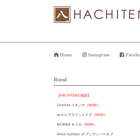
【HACHITENの福袋】
LinenYa リネンヤ
（NEW!）
as it is アズイットイズ
（NEW!）
MORIKA モリカ
（NEW!）
Anne number of アンナンバーオブ