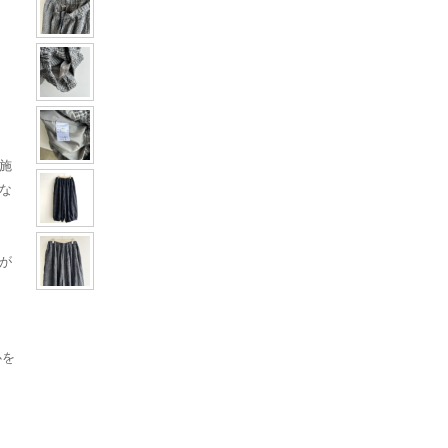
施
な
が
心を