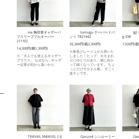
ina 胸切替ギャザーパ
tumugu テーパードパ
(g
フスリーブプルオーバー
ンツ TB21442
g-338
211102
25,300円(税2,300円)
7,920円(税
14,300円(税1,300円)
※新色グレージュが入荷いた
※「大人でも使えるギャザー
しました！ヒップ、モモまわ
ブラウス」 なぜなら…ギャザ
りにゆとりがあり、裾に向か
ー位置が顔から遠いから
って細くなっています。 ちょ
っとだけサルエル風。 すごく
楽チンです。
TRAVAIL MANUEL 2タ
Gauze# シンルーミー
Ga