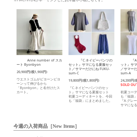
Anne number of スカ
『C.ネイビーパンツの
『
ート Byonbyon
セット』サマになる夏服セッ
ット』サ
ト／サマーだけにね FUKU-
／サマーだけ
20,900円(税1,900円)
sum-C
sum-A
ウエストゴムがビヨーンビヨ
19,800円(税1,800円)
24,200円(
ーンって伸びるから
SOLD OU
「Byonbyon」と名付けたス
『C.ネイビーパンツのセッ
カート。
ト』サマになる夏服セット
初夏コー
初夏コーディネートを、今回
も「福袋
も「福袋」にまとめました。
『A.グレ
サマにな
今週の入荷商品［New Items］