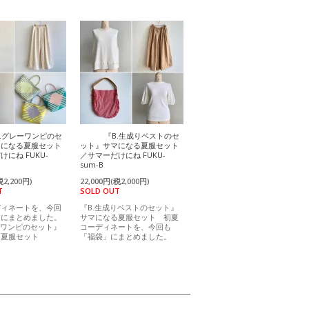
A.グレーワンピのセ
『B.生成りベストのセ
マになる夏服セット
ット』サマになる夏服セット
にね FUKU-
／サマーだけにね FUKU-
sum-B
税2,200円)
22,000円(税2,000円)
T
SOLD OUT
ディネートを、今回
『B.生成りベストのセット』
」にまとめました。
サマになる夏服セット 初夏
ーワンピのセット』
コーディネートを、今回も
る夏服セット
「福袋」にまとめました。