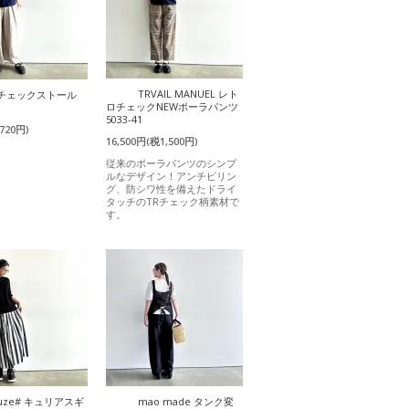
TRVAIL MANUEL レト
) チェックストール
ロチェックNEWポーラパンツ
5033-41
720円)
16,500円(税1,500円)
従来のポーラパンツのシンプ
ルなデザイン！アンチピリン
グ、防シワ性を備えたドライ
タッチのTRチェック柄素材で
す。
uze# キュリアスギ
mao made タンク変