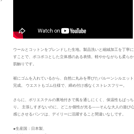
ウールとコットンをブレンドした生地。製品洗いと縮絨加工を丁寧に
すことで、ポコポコとした立体感のある表情。軽やかながらも柔らか
肌触りです。
裾にゴムを入れているから、自然に丸みを帯びたバルーンシルエット
完成。 ウエストもゴム仕様で、締め付け感なくストレスフリー。
さらに、ポリエステルの裏地付きで風を通しにくく、保温性もばっち
り。 主張しすぎないのに、どこか個性が光る——そんな大人の遊び
感じさせるパンツは、デイリーに活躍すること間違いなしです。
●生産国：日本製、