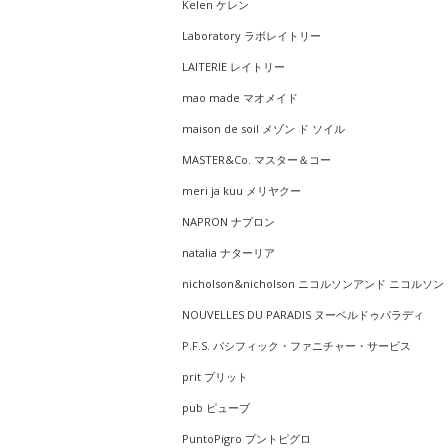
Kelen ケレン
Laboratory ラボレイトリー
LAITERIE レイトリー
mao made マオメイド
maison de soil メゾン ド ソイル
MASTER&Co. マスター＆コー
meri ja kuu メリヤクー
NAPRON ナプロン
natalia ナターリア
nicholson&nicholson ニコルソンアンド ニコルソン
NOUVELLES DU PARADIS ヌーベルドゥパラディ
P.F.S. パシフィック・ファニチャー・サービス
prit プリット
pub ピューブ
PuntoPigro プントピグロ