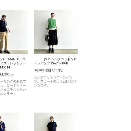
AVAIL MANUEL コ
pub シルクコットンロ
チノストレッチノー
ーンパンツ PA-20218-B
M5014
34,100円(税3,100円)
税1,300円)
シルクコットンローンパン
ラーリングの新色ブ
ツ。スカートのようだけどパ
場し、コーディネー
ンツです。
かさをプラスしたい
めのカラー！