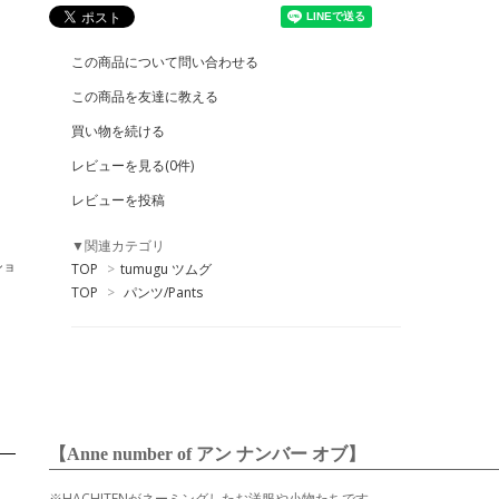
この商品について問い合わせる
この商品を友達に教える
買い物を続ける
レビューを見る(0件)
レビューを投稿
▼関連カテゴリ
ショ
TOP
>
tumugu ツムグ
TOP
>
パンツ/Pants
【Anne number of アン ナンバー オブ】
※HACHITENがネーミングしたお洋服や小物たちです。