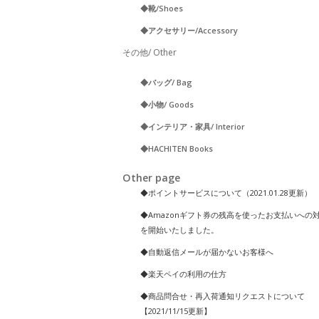
◆靴/Shoes
◆アクセサリー/Accessory
その他/ Other
◆バッグ/ Bag
◆小物/ Goods
◆インテリア・家具/ Interior
◆HACHITEN Books
Other page
◆ポイントサービスについて（2021.01.28更新）
◆Amazonギフト券の残高を使ったお支払いへの
を開始いたしました。
◆自動返信メールが届かないお客様へ
◆楽天ペイの利用の仕方
◆商品問合せ・再入荷通知リクエストについて
【2021/11/15更新】