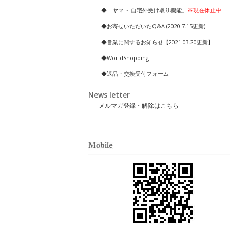
◆「ヤマト 自宅外受け取り機能」
※現在休止中
◆お寄せいただいたQ&A (2020.7.15更新)
◆営業に関するお知らせ【2021.03.20更新】
◆WorldShopping
◆返品・交換受付フォーム
News letter
メルマガ登録・解除はこちら