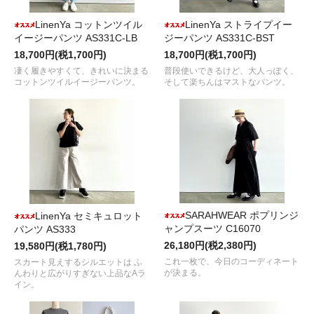
LinenYa コットンツイル
LinenYa ストライプイー
イージーパンツ AS331C-LB
ジーパンツ AS331C-BST
18,700円(税1,700円)
18,700円(税1,700円)
凄く履きやすくて、きれいに決まる
普段使いできるけど、大人っぽく、
コットンツイルイージーパンツ。
そして楽ちんはマストなパンツ。
SARAHWEAR ポプリンジ
LinenYa セミキュロット
ャンプスーツ C16070
パンツ AS333
26,180円(税2,380円)
19,580円(税1,780円)
これ一枚で、今日のコーディネート
スカート見えするシルエットは ふ
が決まる。
んわりと広がりすぎない上品なAラ
イン。