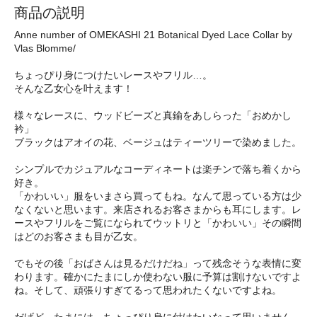
商品の説明
Anne number of OMEKASHI 21 Botanical Dyed Lace Collar by
Vlas Blomme/
ちょっぴり身につけたいレースやフリル…。
そんな乙女心を叶えます！
様々なレースに、ウッドビーズと真鍮をあしらった「おめかし
衿」
ブラックはアオイの花、ベージュはティーツリーで染めました。
シンプルでカジュアルなコーディネートは楽チンで落ち着くから
好き。
「かわいい」服をいまさら買ってもね。なんて思っている方は少
なくないと思います。来店されるお客さまからも耳にします。レ
ースやフリルをご覧になられてウットリと「かわいい」その瞬間
はどのお客さまも目が乙女。
でもその後「おばさんは見るだけだね」って残念そうな表情に変
わります。確かにたまにしか使わない服に予算は割けないですよ
ね。そして、頑張りすぎてるって思われたくないですよね。
だげど、たまには、ちょっぴり身に付けたいなって思いません