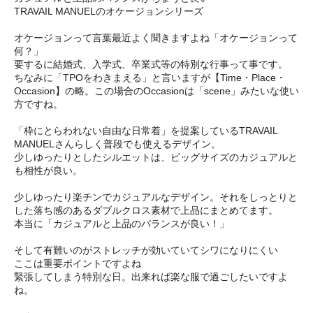
TRAVAIL MANUELのオケージョンシリーズ
オケージョンって言葉最近よく聞きますよね「オケージョンって
何？」
要するに結婚式、入学式、卒業式等の特別な行事って事です。
ちなみに「TPOをわきまえる」と言いますが【Time・Place・
Occasion】の略。この場合のOccasionは「scene」みたいな使い
方ですね。
「枠にとらわれない自由な日常着」を提案しているTRAVAIL
MANUELさんらしく普段でも使えるデザイン。
少しゆったりとしたシルエットは、ビッグサイズのカジュアルと
も相性が良い。
少しゆったり楽チンでカジュアルなデザイン。それをしっとりと
した落ち感のあるダブルクロス素材で上品にまとめてます。
本当に「カジュアルと上品のバランスが良い！」
そして有難いのがストレッチが効いていてシワになりにくい
ここは重要ポイントですよね
緊張してしまう特別な日。出来れば楽な服で過ごしたいですよ
ね。