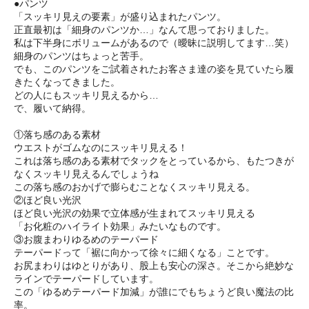
●パンツ
「スッキリ見えの要素」が盛り込まれたパンツ。
正直最初は「細身のパンツか…」なんて思っておりました。
私は下半身にボリュームがあるので（曖昧に説明してます…笑）
細身のパンツはちょっと苦手。
でも、このパンツをご試着されたお客さま達の姿を見ていたら履
きたくなってきました。
どの人にもスッキリ見えるから…
で、履いて納得。
①落ち感のある素材
ウエストがゴムなのにスッキリ見える！
これは落ち感のある素材でタックをとっているから、もたつきが
なくスッキリ見えるんでしょうね
この落ち感のおかげで膨らむことなくスッキリ見える。
②ほど良い光沢
ほど良い光沢の効果で立体感が生まれてスッキリ見える
「お化粧のハイライト効果」みたいなものです。
③お腹まわりゆるめのテーパード
テーパードって「裾に向かって徐々に細くなる」ことです。
お尻まわりはゆとりがあり、股上も安心の深さ。そこから絶妙な
ラインでテーパードしています。
この「ゆるめテーパード加減」が誰にでもちょうど良い魔法の比
率。