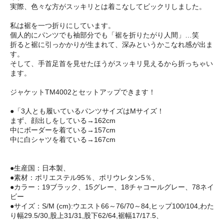
実際、色々な方がスッキリとは着こなしてビックリしました。
私は裾を一つ折りにしています。
個人的にパンツでも袖部分でも「裾を折りたがり人間」…笑
折ると裾に引っかかりが生まれて、深みというかこなれ感が出ま
す。
そして、手首足首を見せたほうがスッキリ見えるから折っちゃい
ます。
ジャケットTM4002とセットアップできます！
●「3人とも履いているパンツサイズはMサイズ！
まず、顔出しをしている→162cm
中にボーダーを着ている→157cm
中に白シャツを着ている→167cm
●生産国：日本製、
●素材：ポリエステル95％、ポリウレタン5％、
●カラー：19ブラック、15グレー、18チャコールグレー、78ネイ
ビー
●サイズ：S/M (cm):ウエスト66～76/70～84,ヒップ100/104,わた
り幅29.5/30,股上31/31,股下62/64,裾幅17/17.5、