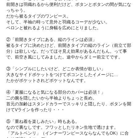
前開きは羽織れるから便利だけど、ボタンとボタンの間が気にな
っちゃう。
だから被るタイプのワンピース。
そして、半袖の時って意外と羽織るコーデが少ない。
ペロンと被れるように身幅を広めにとりました。
②「前開きタイプにある、縦のラインは必須」
被るタイプに決めたけど、前開きタイプの縦のライン（前立て部
分）は欲しいな。だってほそ見え効果があるんだもん。って事
で、前空き風にしてみました。途中からダミー前立てです。
③「シンプルにしたいけど、どこか表情が欲しい」
大きなサイドポケットをつけてポコンとしたイメージに…
たかがポケットされどポケットなんです。
④「夏服になると気になる部分のカバーは必須！」
二の腕を隠したいから半袖よりちょっと長め。
首元の加齢はスタンドカラーでスッキリと隠したり、ボタンを開
けてVラインを作ったり・・・
⑤「重ね着を楽しみたい」時もある。
なので裏なしです。フワッとしたリネン生地で透けます。
「アルトベンリ」（インナーワンピースならなんでもOK）に合