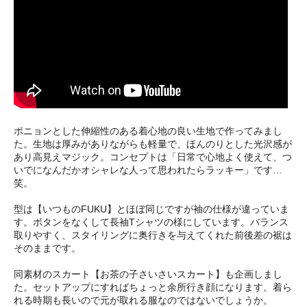
ポニョンとした伸縮性のある着心地の良い生地で作ってみまし
た。生地は厚みがありながらも軽量で、ほんのりとした光沢感が
あり高見えマジック。コンセプトは「日常で心地よく使えて、つ
いでになんだかオシャレな人って思われたらラッキー」です…
笑。
型は【いつものFUKU】とほぼ同じですが袖の仕様が違っていま
す。ボタンをなくして長袖Tシャツの様にしています。バランス
取りやすく、スタイリングに奥行きを与えてくれた前後差の裾は
そのままです。
同素材のスカート【お茶の子さいさいスカート】も企画しまし
た。セットアップにすればちょっと余所行き顔になります。着ら
れる時期も長いので元が取れる服なのではないでしょうか。