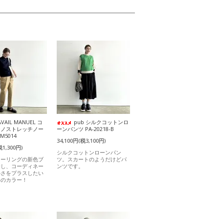
AVAIL MANUEL コ
pub シルクコットンロ
チノストレッチノー
ーンパンツ PA-20218-B
M5014
34,100円(税3,100円)
税1,300円)
シルクコットンローンパン
ラーリングの新色ブ
ツ。スカートのようだけどパ
場し、コーディネー
ンツです。
かさをプラスしたい
めのカラー！