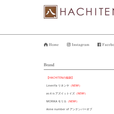
【HACHITENの福袋】
LinenYa リネンヤ
（NEW!）
as it is アズイットイズ
（NEW!）
MORIKA モリカ
（NEW!）
Anne number of アンナンバーオブ