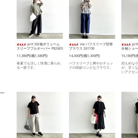
prit 5分袖ボリューム
ina パフスリーブ切替
pr
スリーブプルオーバー P82605
ブラウス 261150
分袖ショート
17,380円(税1,580円)
14,300円(税1,300円)
15,180円(
春夏でも涼しく快適に着られ
パフスリーブと爽やかチェッ
控えめな
る一枚です。
クの絶妙コンビなブラウス。
が、甘く
いアクセ