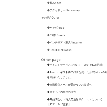
◆靴/Shoes
◆アクセサリー/Accessory
その他/ Other
◆バッグ/ Bag
◆小物/ Goods
◆インテリア・家具/ Interior
◆HACHITEN Books
Other page
◆ポイントサービスについて（2021.01.28更新）
◆Amazonギフト券の残高を使ったお支払いへの
を開始いたしました。
◆自動返信メールが届かないお客様へ
◆楽天ペイの利用の仕方
◆商品問合せ・再入荷通知リクエストについて
【2021/11/15更新】