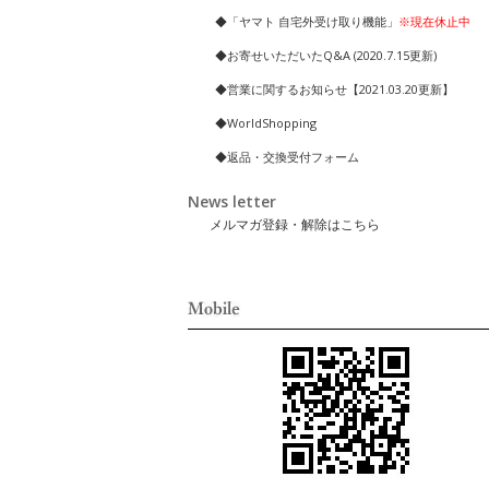
◆「ヤマト 自宅外受け取り機能」
※現在休止中
◆お寄せいただいたQ&A (2020.7.15更新)
◆営業に関するお知らせ【2021.03.20更新】
◆WorldShopping
◆返品・交換受付フォーム
News letter
メルマガ登録・解除はこちら