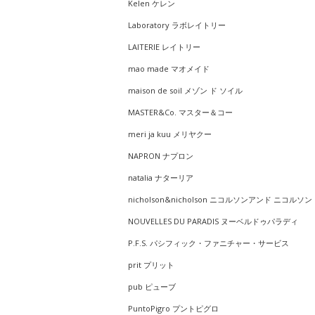
Kelen ケレン
Laboratory ラボレイトリー
LAITERIE レイトリー
mao made マオメイド
maison de soil メゾン ド ソイル
MASTER&Co. マスター＆コー
meri ja kuu メリヤクー
NAPRON ナプロン
natalia ナターリア
nicholson&nicholson ニコルソンアンド ニコルソン
NOUVELLES DU PARADIS ヌーベルドゥパラディ
P.F.S. パシフィック・ファニチャー・サービス
prit プリット
pub ピューブ
PuntoPigro プントピグロ