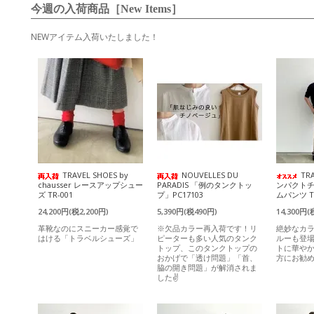
今週の入荷商品［New Items］
NEWアイテム入荷いたしました！
TRAVEL SHOES by
NOUVELLES DU
TR
chausser レースアップシュー
PARADIS 「例のタンクトッ
ンパクト
ズ TR-001
プ」PC17103
ムパンツ T
24,200円(税2,200円)
5,390円(税490円)
14,300円(
革靴なのにスニーカー感覚で
※欠品カラー再入荷です！リ
絶妙なカ
はける「トラベルシューズ」
ピーターも多い人気のタンク
ルーも登
トップ、このタンクトップの
トに華や
おかげで「透け問題」「首、
方にお勧
脇の開き問題」が解消されま
した✌️