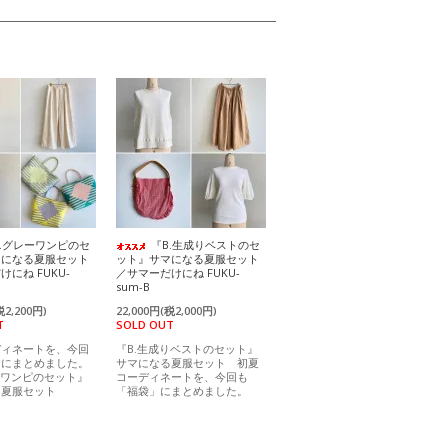
A.グレーワンピのセ
『B.生成りベストのセ
マになる夏服セット
ット』サマになる夏服セット
にね FUKU-
／サマーだけにね FUKU-
sum-B
税2,200円)
22,000円(税2,000円)
T
SOLD OUT
ディネートを、今回
『B.生成りベストのセット』
」にまとめました。
サマになる夏服セット 初夏
ーワンピのセット』
コーディネートを、今回も
る夏服セット
「福袋」にまとめました。