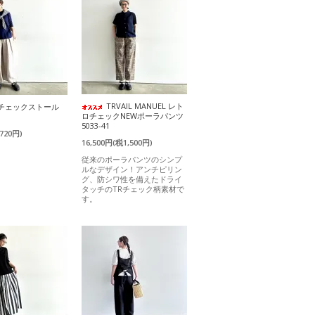
TRVAIL MANUEL レト
) チェックストール
ロチェックNEWポーラパンツ
5033-41
720円)
16,500円(税1,500円)
従来のポーラパンツのシンプ
ルなデザイン！アンチピリン
グ、防シワ性を備えたドライ
タッチのTRチェック柄素材で
す。