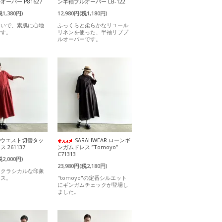
ーバー P81627
ン半袖プルオーバー LB-122
税1,380円)
12,980円(税1,180円)
合いで、素肌に心地
ふっくらと柔らかなリユール
です。
リネンを使った、半袖リブプ
ルオーバーです。
a ウエスト切替タッ
SARAHWEAR ローンギ
 261137
ンガムドレス ”Tomoyo”
C71313
税2,000円)
23,980円(税2,180円)
りクラシカルな印象
ース。
"tomoyo"の定番シルエット
にギンガムチェックが登場し
ました。