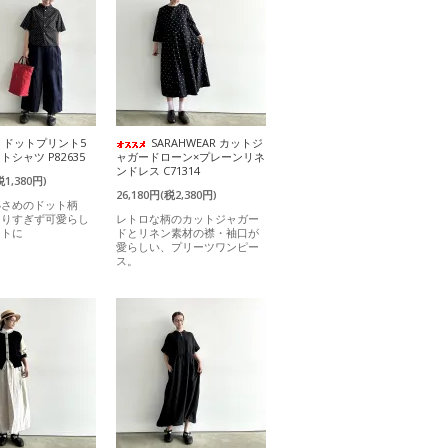
it ドットプリント5
SARAHWEAR カットジ
シャツ P82635
ャガードローン×プレーンリネ
ンドレス C71314
税1,380円)
26,180円(税2,380円)
小さめのドット柄
なりすぎず可愛らし
レトロな柄のカットジャガー
ントに
ドとリネン素材の襟・袖口が
愛らしい、プリーツワンピー
ス。