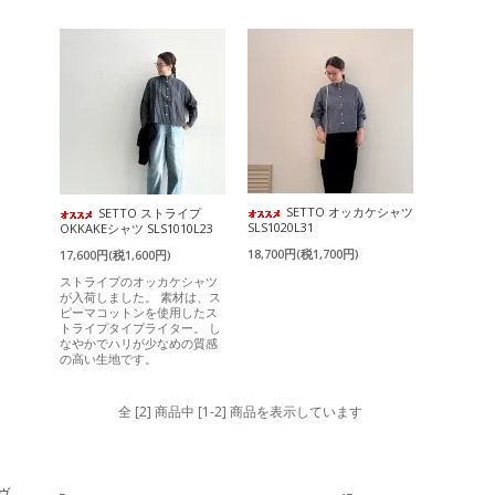
SETTO オッカケシャツ
SETTO ストライプ
SLS1020L31
OKKAKEシャツ SLS1010L23
18,700円(税1,700円)
17,600円(税1,600円)
ストライプのオッカケシャツ
が入荷しました。 素材は、ス
ピーマコットンを使用したス
トライプタイプライター。 し
なやかでハリが少なめの質感
の高い生地です。
全 [2] 商品中 [1-2] 商品を表示しています
・ヴ