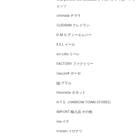
ェッソ
chimala チマラ
CLEDRAN クレドラン
D.M.G ディーエムジー
E.E.L イール
en Lille リーレ
FACTORY ファクトリー
Gauze# ガーゼ
(g) グラム
Honnete オネット
H.T.S.（HARROW TOWN STORES）
IMPORT 輸入品 その他
ina イナ
ironari イロナリ