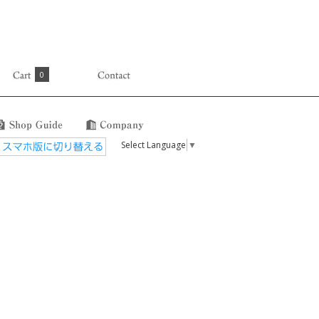
0
Select Language
▼