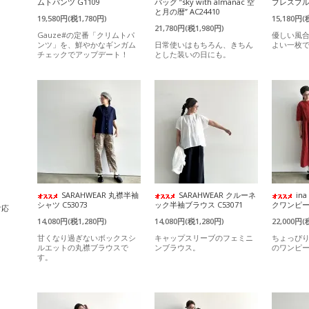
ムトパンツ G1109
バッグ ”sky with almanac 空
ブレスプルオ
と月の暦” AC24410
19,580円(税1,780円)
15,180円(
21,780円(税1,980円)
Gauze#の定番「クリムトパ
優しい風
ンツ」を、鮮やかなギンガム
日常使いはもちろん、きちん
よい一枚
チェックでアップデート！
とした装いの日にも。
SARAHWEAR 丸襟半袖
SARAHWEAR クルーネ
in
シャツ C53073
ック半袖ブラウス C53071
クワンピース
対応
14,080円(税1,280円)
14,080円(税1,280円)
22,000円(
甘くなり過ぎないボックスシ
キャップスリーブのフェミニ
ちょっぴ
ルエットの丸襟ブラウスで
ンブラウス。
のワンピ
す。