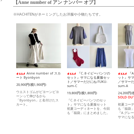
【Anne number of アン ナンバー オブ】
※HACHITENがネーミングしたお洋服や小物たちです。
Anne number of スカ
『C.ネイビーパンツの
『
ート Byonbyon
セット』サマになる夏服セッ
ット』サ
ト／サマーだけにね FUKU-
／サマーだけ
20,900円(税1,900円)
sum-C
sum-A
ウエストゴムがビヨーンビヨ
19,800円(税1,800円)
24,200円(
ーンって伸びるから
SOLD OU
「Byonbyon」と名付けたス
『C.ネイビーパンツのセッ
カート。
ト』サマになる夏服セット
初夏コー
初夏コーディネートを、今回
も「福袋
も「福袋」にまとめました。
『A.グレ
サマにな