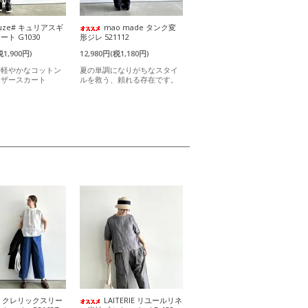
uze# キュリアスギ
mao made タンク変
ト G1030
形ジレ 521112
税1,900円)
12,980円(税1,180円)
と軽やかなコットン
夏の単調になりがちなスタイ
ャザースカート
ルを救う、頼れる存在です。
it クレリックスリー
LAITERIE リユールリネ