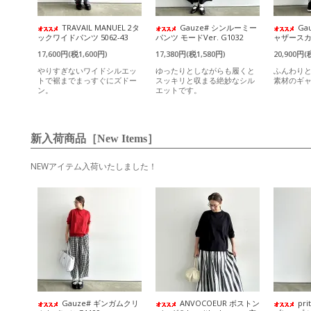
TRAVAIL MANUEL 2タ
Gauze# シンルーミー
Ga
ックワイドパンツ 5062-43
パンツ モードVer. G1032
ャザースカー
17,600円(税1,600円)
17,380円(税1,580円)
20,900円(
やりすぎないワイドシルエッ
ゆったりとしながらも履くと
ふんわり
トで裾までまっすぐにズドー
スッキリと収まる絶妙なシル
素材のギ
ン。
エットです。
新入荷商品［New Items］
NEWアイテム入荷いたしました！
Gauze# ギンガムクリ
ANVOCOEUR ボストン
pr