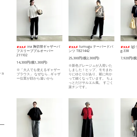
ina 胸切替ギャザーパ
tumugu テーパードパ
(g
フスリーブプルオーバー
ンツ TB21442
g-338
211102
25,300円(税2,300円)
7,920円(税
14,300円(税1,300円)
※新色グレージュが入荷いた
※「大人でも使えるギャザー
しました！ヒップ、モモまわ
ショ
ブラウス」 なぜなら…ギャザ
りにゆとりがあり、裾に向か
ー位置が顔から遠いから
って細くなっています。 ちょ
っとだけサルエル風。 すごく
楽チンです。