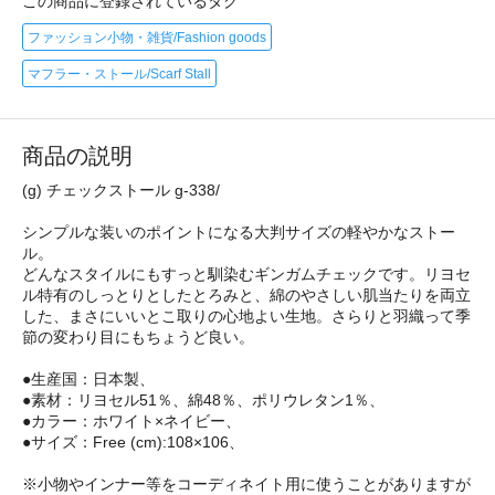
この商品に登録されているタグ
ファッション小物・雑貨/Fashion goods
マフラー・ストール/Scarf Stall
商品の説明
(g) チェックストール g-338/
シンプルな装いのポイントになる大判サイズの軽やかなストー
ル。
どんなスタイルにもすっと馴染むギンガムチェックです。リヨセ
ル特有のしっとりとしたとろみと、綿のやさしい肌当たりを両立
した、まさにいいとこ取りの心地よい生地。さらりと羽織って季
節の変わり目にもちょうど良い。
●生産国：日本製、
●素材：リヨセル51％、綿48％、ポリウレタン1％、
●カラー：ホワイト×ネイビー、
●サイズ：Free (cm):108×106、
※小物やインナー等をコーディネイト用に使うことがありますが