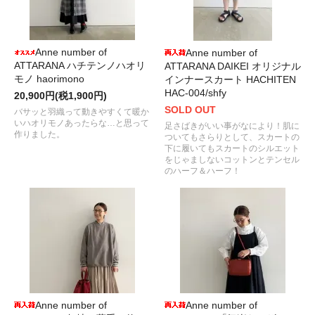
Anne number of
Anne number of
ATTARANA ハチテンノハオリ
ATTARANA DAIKEI オリジナル
モノ haorimono
インナースカート HACHITEN
HAC-004/shfy
20,900円(税1,900円)
SOLD OUT
バサッと羽織って動きやすくて暖か
いハオリモノあったらな…と思って
足さばきがいい事がなにより！肌に
作りました。
ついてもさらりとして、スカートの
下に履いてもスカートのシルエット
をじゃましないコットンとテンセル
のハーフ＆ハーフ！
Anne number of
Anne number of