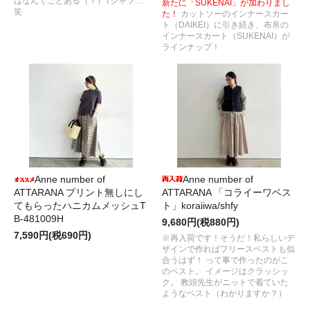
はなんてことある（？）Tシャツ…
新たに「SUKENAI」が加わりまし
笑
た！
カットソーのインナースカー
ト（DAIKEI）に引き続き、布帛の
インナースカート（SUKENAI）が
ラインナップ！
Anne number of
Anne number of
ATTARANA プリント無しにし
ATTARANA 「コライーワベス
てもらったハニカムメッシュT
ト」koraiiwa/shfy
B-481009H
9,680円(税880円)
7,590円(税690円)
※再入荷です！そうだ！私らしいデ
ザインで作ればフリースベストも似
合うはず！ って事で作ったのがこ
のベスト。 イメージはクラッシッ
ク。 教頭先生がニットで着ていた
ようなベスト（わかりますか？）