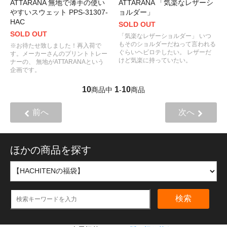
ATTARANA 無地で薄手の使い
ATTARANA 「気楽なレザーシ
やすいスウェット PPS-31307-
ョルダー」
HAC
SOLD OUT
SOLD OUT
「気楽なレザーショルダー」 いつ
もそのショルダーだねって言われる
※お待たせ致しました！再入荷で
ぐらいヘビロテしたい。 レザーだ
す。メーカーさんのプリントトレー
けど気楽に持っていたい。
ナーの、 無地がATTARANAという
企画です。
10
1
10
商品中
-
商品
前へ
次へ
ほかの商品を探す
検索