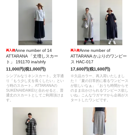
Anne number of 14
Anne number of
ATTARANA 「丈増しスカー
ATTARANA かぶりのワンピー
ト」 191170 ina/shfy
ス HAC-017
11,000円(税1,000円)
17,600円(税1,600円)
シンプルなリネンスカート。文字通
※欠品カラー、再入荷いたしまし
り「もう少し丈を長くしたい」とい
た！「夏の日常的に着るワンピース
う時のスカート。ATTARANAの
が欲しいなぁ」「おうち時間からそ
SUKENAI/DAIKEIと合わせると、普
のまま出かけられるワンピース欲し
通丈のスカートとしてご利用頂けま
いね」こんなワガママから企画がス
す。
タートしたワンピです。