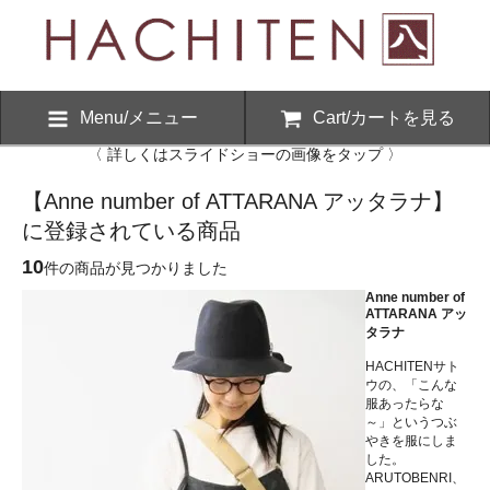
Menu/メニュー
Cart/カートを見る
〈 詳しくはスライドショーの画像をタップ 〉
【Anne number of ATTARANA アッタラナ】
に登録されている商品
10
件の商品が見つかりました
Anne number of
ATTARANA アッ
タラナ
HACHITENサト
ウの、「こんな
服あったらな
～」というつぶ
やきを服にしま
した。
ARUTOBENRI、