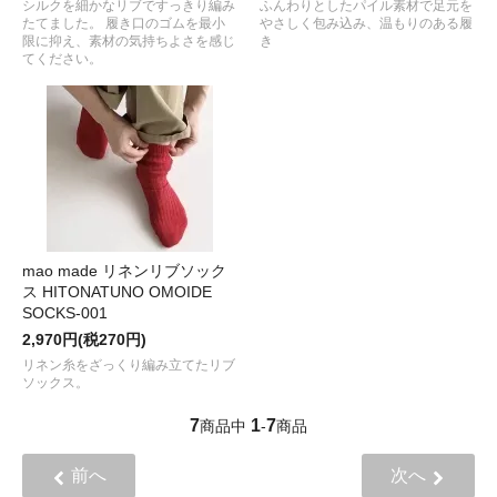
シルクを細かなリブですっきり編み
ふんわりとしたパイル素材で足元を
たてました。 履き口のゴムを最小
やさしく包み込み、温もりのある履
限に抑え、素材の気持ちよさを感じ
き
てください。
mao made リネンリブソック
ス HITONATUNO OMOIDE
SOCKS-001
2,970円(税270円)
リネン糸をざっくり編み立てたリブ
ソックス。
7
1
7
商品中
-
商品
前へ
次へ