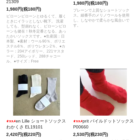
21309
1,980円(税180円)
1,980円(税180円)
プレーンで上質なショートソック
ス。細番手のメリノウールを使用
ビローンビローンとゆるくて、履く
し、しなやかで柔らかな風合いで
ときにイラッとしない靴下。 洗濯
す。
しても、型崩れなく、ビローンビロ
ーンも健在！秋冬定番となる、あっ
たかいソックスです。●生産国：日
本製、●素材：ウール90％、ポリエ
ステル8％、ポリウレタン2％、●カ
ラー：204アイボリー、221マスタ
ード、250レッド、288チャコー
ル、●サイズ：Free
en Lille ショートソックス
prit パイルドットソックス
わかくさ EL19101
P00660
2,420円(税220円)
2,530円(税230円)