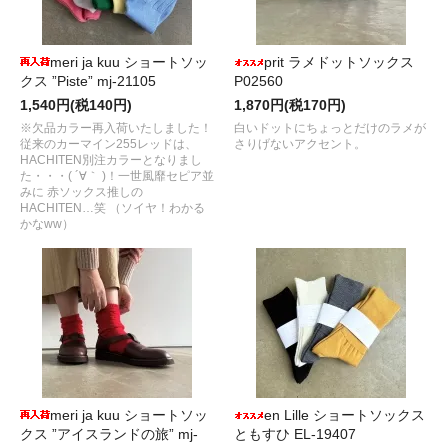
meri ja kuu ショートソッ
prit ラメドットソックス
クス ”Piste” mj-21105
P02560
1,540円(税140円)
1,870円(税170円)
※欠品カラー再入荷いたしました！
白いドットにちょっとだけのラメが
従来のカーマイン255レッドは、
さりげないアクセント。
HACHITEN別注カラーとなりまし
た・・・( ´∀｀ )！一世風靡セピア並
みに 赤ソックス推しの
HACHITEN…笑 （ソイヤ！わかる
かなww）
meri ja kuu ショートソッ
en Lille ショートソックス
クス ”アイスランドの旅” mj-
ともすひ EL-19407