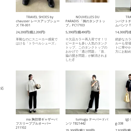
TRAVEL SHOES by
NOUVELLES DU
TR
chausser レースアップシュー
PARADIS 「例のタンクトッ
ンパクト
ズ TR-001
プ」PC17103
ムパンツ T
24,200円(税2,200円)
5,390円(税490円)
14,300円(
革靴なのにスニーカー感覚で
※欠品カラー再入荷です！リ
絶妙なカ
はける「トラベルシューズ」
ピーターも多い人気のタンク
ルーも登
トップ、このタンクトップの
トに華や
おかげで「透け問題」「首、
方にお勧
脇の開き問題」が解消されま
した✌️
対応
ina 胸切替ギャザーパ
tumugu テーパードパ
(g
フスリーブプルオーバー
ンツ TB21442
g-338
211102
25,300円(税2,300円)
7,920円(税