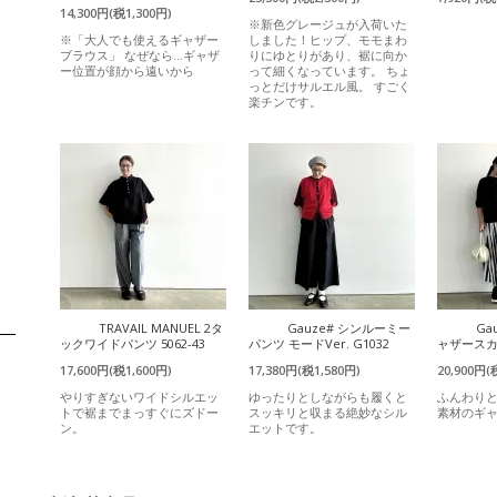
14,300円(税1,300円)
※新色グレージュが入荷いた
※「大人でも使えるギャザー
しました！ヒップ、モモまわ
ブラウス」 なぜなら…ギャザ
りにゆとりがあり、裾に向か
ー位置が顔から遠いから
って細くなっています。 ちょ
っとだけサルエル風。 すごく
楽チンです。
TRAVAIL MANUEL 2タ
Gauze# シンルーミー
Ga
ックワイドパンツ 5062-43
パンツ モードVer. G1032
ャザースカー
17,600円(税1,600円)
17,380円(税1,580円)
20,900円(
やりすぎないワイドシルエッ
ゆったりとしながらも履くと
ふんわり
トで裾までまっすぐにズドー
スッキリと収まる絶妙なシル
素材のギ
ン。
エットです。