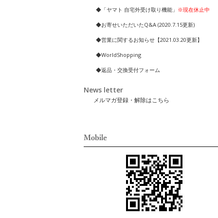
◆「ヤマト 自宅外受け取り機能」
※現在休止中
◆お寄せいただいたQ&A (2020.7.15更新)
◆営業に関するお知らせ【2021.03.20更新】
◆WorldShopping
◆返品・交換受付フォーム
News letter
メルマガ登録・解除はこちら