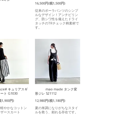
16,500円(税1,500円)
従来のポーラパンツのシンプ
ルなデザイン！アンチピリン
グ、防シワ性を備えたドライ
タッチのTRチェック柄素材で
す。
uze# キュリアスギ
mao made タンク変
ト G1030
形ジレ 521112
税1,900円)
12,980円(税1,180円)
と軽やかなコットン
夏の単調になりがちなスタイ
ャザースカート
ルを救う、頼れる存在です。