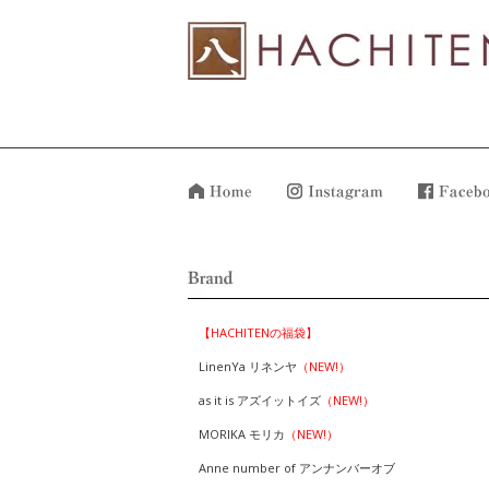
【HACHITENの福袋】
LinenYa リネンヤ
（NEW!）
as it is アズイットイズ
（NEW!）
MORIKA モリカ
（NEW!）
Anne number of アンナンバーオブ