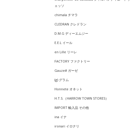
ェッソ
chimala チマラ
CLEDRAN クレドラン
D.M.G ディーエムジー
E.E.L イール
en Lille リーレ
FACTORY ファクトリー
Gauze# ガーゼ
(g) グラム
Honnete オネット
H.T.S.（HARROW TOWN STORES）
IMPORT 輸入品 その他
ina イナ
ironari イロナリ