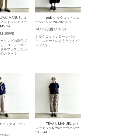
AVAIL MANUEL コ
pub シルクコットンロ
チノストレッチノー
ーンパンツ PA-20218-B
M5014
34,100円(税3,100円)
税1,300円)
シルクコットンローンパン
ラーリングの新色ブ
ツ。スカートのようだけどパ
場し、コーディネー
ンツです。
かさをプラスしたい
めのカラー！
TRVAIL MANUEL レト
) チェックストール
ロチェックNEWポーラパンツ
5033-41
720円)