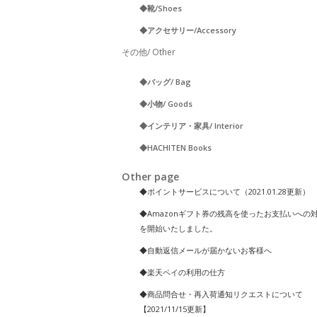
◆靴/Shoes
◆アクセサリー/Accessory
その他/ Other
◆バッグ/ Bag
◆小物/ Goods
◆インテリア・家具/ Interior
◆HACHITEN Books
Other page
◆ポイントサービスについて（2021.01.28更新）
◆Amazonギフト券の残高を使ったお支払いへの
を開始いたしました。
◆自動返信メールが届かないお客様へ
◆楽天ペイの利用の仕方
◆商品問合せ・再入荷通知リクエストについて
【2021/11/15更新】