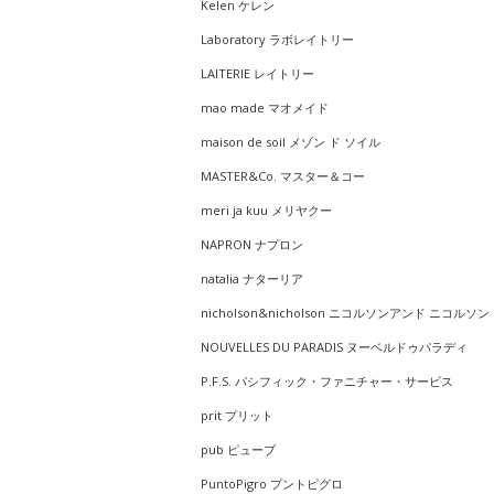
Kelen ケレン
Laboratory ラボレイトリー
LAITERIE レイトリー
mao made マオメイド
maison de soil メゾン ド ソイル
MASTER&Co. マスター＆コー
meri ja kuu メリヤクー
NAPRON ナプロン
natalia ナターリア
nicholson&nicholson ニコルソンアンド ニコルソン
NOUVELLES DU PARADIS ヌーベルドゥパラディ
P.F.S. パシフィック・ファニチャー・サービス
prit プリット
pub ピューブ
PuntoPigro プントピグロ