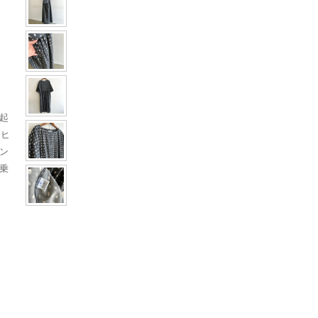
起
なヒ
ン
乗