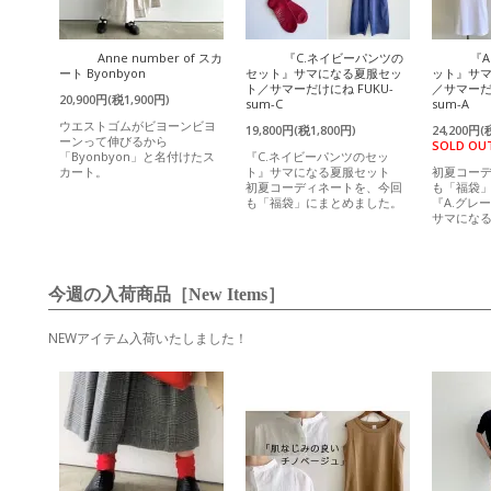
Anne number of スカ
『C.ネイビーパンツの
『
ート Byonbyon
セット』サマになる夏服セッ
ット』サ
ト／サマーだけにね FUKU-
／サマーだけ
20,900円(税1,900円)
sum-C
sum-A
ウエストゴムがビヨーンビヨ
19,800円(税1,800円)
24,200円(
ーンって伸びるから
SOLD OU
「Byonbyon」と名付けたス
『C.ネイビーパンツのセッ
カート。
ト』サマになる夏服セット
初夏コー
初夏コーディネートを、今回
も「福袋
も「福袋」にまとめました。
『A.グレ
サマにな
今週の入荷商品［New Items］
NEWアイテム入荷いたしました！