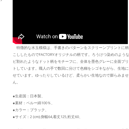
特徴的な水玉模様は、手書きのパターンをスクリーンプリントに柄
こししたものでFACTORYオリジナルの柄です。ろうけつ染めのよう
ビ割れたようなドット柄をモチーフに、全体を墨色グレーに全面プリ
トしています。職人の手で数回に分けて色糊をシゴキながら、生地に
せています。ゆったりしているけど、柔らかい生地なので膨らみませ
ん。
●生産国：日本製、
●素材：ペルー綿100％、
●カラー：ブラック、
●サイズ：2 (cm):身幅64,着丈125,裄丈60、