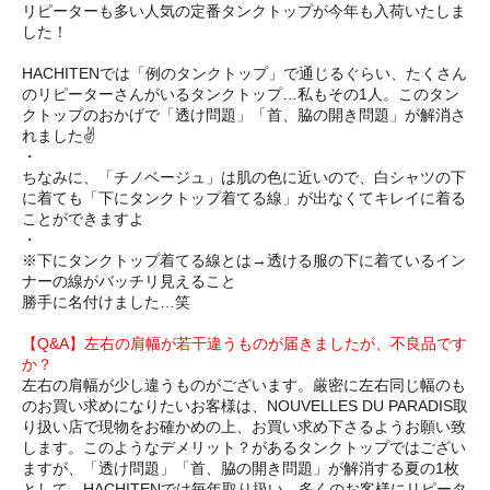
リピーターも多い人気の定番タンクトップが今年も入荷いたしま
した！
HACHITENでは「例のタンクトップ」で通じるぐらい、たくさん
のリピーターさんがいるタンクトップ…私もその1人。このタン
クトップのおかげで「透け問題」「首、脇の開き問題」が解消さ
れました✌️
・
ちなみに、「チノベージュ」は肌の色に近いので、白シャツの下
に着ても「下にタンクトップ着てる線」が出なくてキレイに着る
ことができますよ
・
※下にタンクトップ着てる線とは→透ける服の下に着ているイン
ナーの線がバッチリ見えること
勝手に名付けました…笑
【Q&A】左右の肩幅が若干違うものが届きましたが、不良品です
か？
左右の肩幅が少し違うものがございます。厳密に左右同じ幅のも
のお買い求めになりたいお客様は、NOUVELLES DU PARADIS取
り扱い店で現物をお確かめの上、お買い求め下さるようお願い致
します。このようなデメリット？があるタンクトップではござい
ますが、「透け問題」「首、脇の開き問題」が解消する夏の1枚
として、HACHITENでは毎年取り扱い、多くのお客様にリピータ