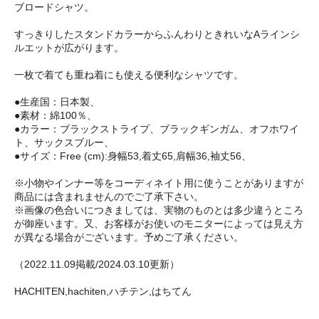
ブロードシャツ。
すっきりしたスタンドカラーからふんわりときれいなAラインシ
ルエットが広がります。
一枚で着ても重ね着にも使える便利なシャツです。
●生産国：日本製、
●素材：綿100％、
●カラー：ブラックストライプ、ブラックギンガム、オフホワイ
ト、サックスブルー、
●サイズ：Free (cm):身幅53,着丈65,肩幅36,袖丈56、
※小物やインナー等をコーディネイト用に使うことがありますが
商品には含まれませんのでご了承下さい。
※画像の色合いにつきましては、実物のものとは多少違うところ
が御座います。又、お客様がお使いのモニターによっては見え方
が異なる場合がございます。予めご了承ください。
（2022.11.09掲載/2024.03.10更新）
HACHITEN,hachiten,ハチテン,はちてん