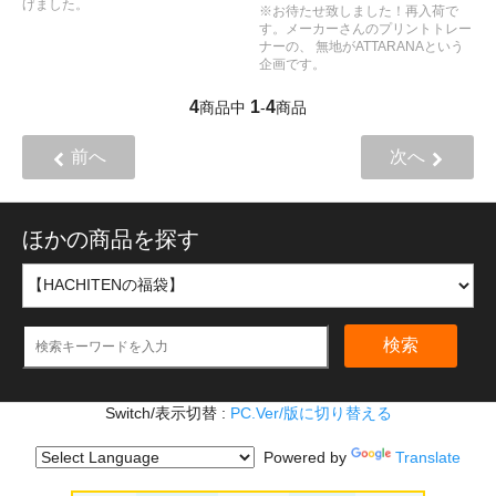
げました。
※お待たせ致しました！再入荷で
す。メーカーさんのプリントトレー
ナーの、 無地がATTARANAという
企画です。
4
1
4
商品中
-
商品
前へ
次へ
ほかの商品を探す
検索
Switch/表示切替 :
PC.Ver/版に切り替える
Powered by
Translate