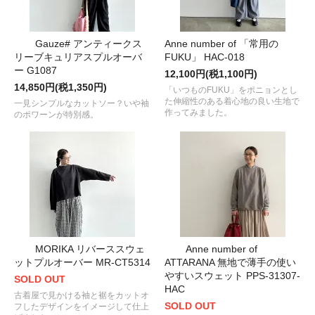
Gauze# アンティークス
Anne number of 「常用の
リーブキュリアスプルオーバ
FUKU」 HAC-018
ー G1087
12,100円(税1,100円)
14,850円(税1,350円)
「いつものFUKU」をポニョンとし
た伸縮性のある着心地の良い生地で
一見シンプルなカットソー？いや袖
作ってみました。
のポワーンが特別感。
MORIKA リバーススウェ
Anne number of
ットプルオーバー MR-CT5314
ATTARANA 無地で薄手の使い
やすいスウェット PPS-31307-
SOLD OUT
HAC
古着屋で見かける袖と裾をカットオ
SOLD OUT
フしたデザインをイメージして仕上