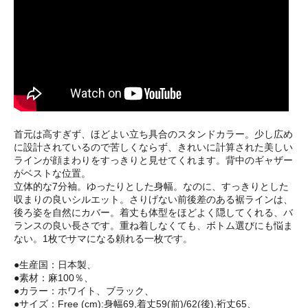
首元は高すぎず、ほどよい立ち具合のスタンドカラー。少し広め
に設計されているので苦しくならず、きれいに計算された美しい
ラインが顔まわりをすっきりと見せてくれます。背中のギャザー
がベストな位置。
立体的な7分袖。ゆったりとした身幅。なのに、すっきりとした
収まりの良いシルエット。さりげない前後差のある裾ラインは、
後ろ姿を自然にカバー。着丈も体型をほどよく隠してくれる、バ
ランスの良い長さです。重ね着しなくても、ボトム選びにも悩ま
ない。1枚でサマになる頼れる一枚です。
●生産国：日本製、
●素材：麻100％、
●カラー：ホワイト、ブラック、
●サイズ：Free (cm):身幅69,着丈59(前)/62(後),裄丈65、