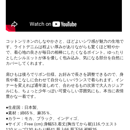
コットンリネンのしなやかさと、ほどよいシワ感が魅力の生地で
す。ライトデニムは程よい厚みがありながらも驚くほど軽やか
で、着心地の良さが毎日の相棒にしたくなるポイント。ゆったり
としたシルエットが体を優しく包み込み、気になる部分を自然に
カバーしてくれます。
肩ひもは後ろでリボン仕様。お好みで長さを調整できるので、身
長や着こなしに合わせて自分らしいバランスで着られます。イン
ナーを変えれば通年楽しめて、合わせるもの次第で大人カジュア
ルにも、ちょっと少年っぽい可愛らしい雰囲気にも。本当に表情
豊かな一着です。
●生産国：日本製、
●素材：綿65％、麻35％、
●カラー：モカ、ブラック、インディゴ、
●サイズ：Free (cm):身幅53,着丈(胸当てから裾)116,ウエスト
110,ヒップ130,わたり幅41,股上66,股下56,裾幅35、