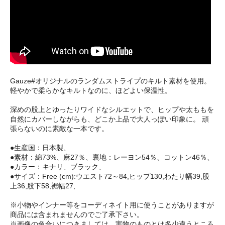
Gauze#オリジナルのランダムストライプのキルト素材を使用。
軽やかで柔らかなキルトなのに、ほどよい保温性。
深めの股上とゆったりワイドなシルエットで、ヒップや太ももを
自然にカバーしながらも、どこか上品で大人っぽい印象に。 頑
張らないのに素敵な一本です。
●生産国：日本製、
●素材：綿73%、麻27％、裏地：レーヨン54％、コットン46％、
●カラー：キナリ、ブラック、
●サイズ：Free (cm):ウエスト72～84,ヒップ130,わたり幅39,股
上36,股下58,裾幅27,
※小物やインナー等をコーディネイト用に使うことがありますが
商品には含まれませんのでご了承下さい。
※画像の色合いにつきましては、実物のものとは多少違うところ