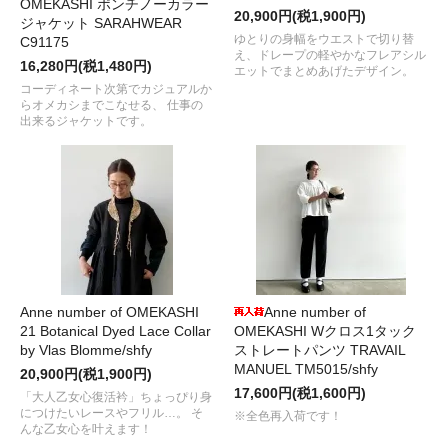
OMEKASHI ポンチノーカラー
20,900円(税1,900円)
ジャケット SARAHWEAR
ゆとりの身幅をウエストで切り替
C91175
え、ドレープの軽やかなフレアシル
16,280円(税1,480円)
エットでまとめあげたデザイン。
コーディネート次第でカジュアルか
らオメカシまでこなせる、 仕事の
出来るジャケットです。
Anne number of OMEKASHI
Anne number of
21 Botanical Dyed Lace Collar
OMEKASHI Wクロス1タック
by Vlas Blomme/shfy
ストレートパンツ TRAVAIL
MANUEL TM5015/shfy
20,900円(税1,900円)
17,600円(税1,600円)
「大人乙女心復活衿」ちょっぴり身
につけたいレースやフリル…。 そ
※全色再入荷です！
んな乙女心を叶えます！