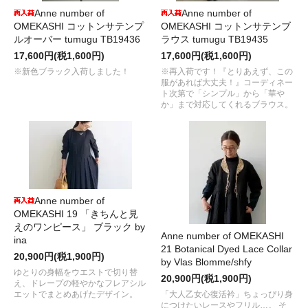
Anne number of
Anne number of
OMEKASHI コットンサテンプ
OMEKASHI コットンサテンブ
ルオーバー tumugu TB19436
ラウス tumugu TB19435
17,600円(税1,600円)
17,600円(税1,600円)
※新色ブラック入荷しました！
※再入荷です！『とりあえず、この
服があれば大丈夫！』コーディネー
ト次第で「シンプル」から「華や
か」まで対応してくれるブラウス。
Anne number of
OMEKASHI 19 「きちんと見
えのワンピース」 ブラック by
Anne number of OMEKASHI
ina
21 Botanical Dyed Lace Collar
20,900円(税1,900円)
by Vlas Blomme/shfy
ゆとりの身幅をウエストで切り替
20,900円(税1,900円)
え、ドレープの軽やかなフレアシル
エットでまとめあげたデザイン。
「大人乙女心復活衿」ちょっぴり身
につけたいレースやフリル…。 そ