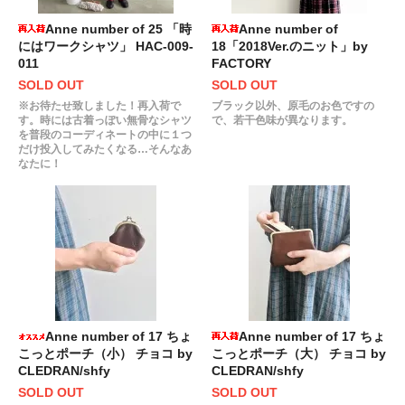
Anne number of 25 「時
Anne number of
にはワークシャツ」 HAC-009-
18「2018Ver.のニット」by
011
FACTORY
SOLD OUT
SOLD OUT
※お待たせ致しました！再入荷で
ブラック以外、原毛のお色ですの
す。時には古着っぽい無骨なシャツ
で、若干色味が異なります。
を普段のコーディネートの中に１つ
だけ投入してみたくなる…そんなあ
なたに！
Anne number of 17 ちょ
Anne number of 17 ちょ
こっとポーチ（小） チョコ by
こっとポーチ（大） チョコ by
CLEDRAN/shfy
CLEDRAN/shfy
SOLD OUT
SOLD OUT