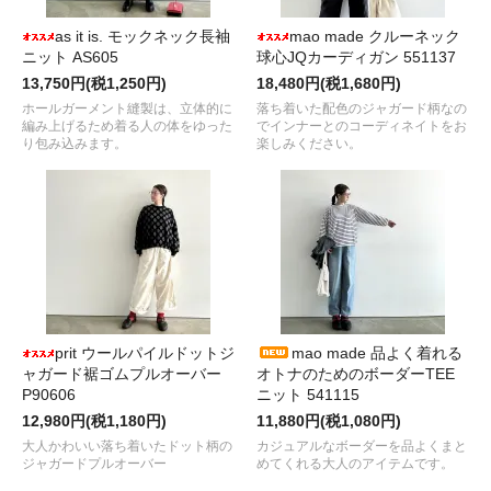
as it is. モックネック長袖
mao made クルーネック
ニット AS605
球心JQカーディガン 551137
13,750円(税1,250円)
18,480円(税1,680円)
ホールガーメント縫製は、立体的に
落ち着いた配色のジャガード柄なの
編み上げるため着る人の体をゆった
でインナーとのコーディネイトをお
り包み込みます。
楽しみください。
prit ウールパイルドットジ
mao made 品よく着れる
ャガード裾ゴムプルオーバー
オトナのためのボーダーTEE
P90606
ニット 541115
12,980円(税1,180円)
11,880円(税1,080円)
大人かわいい落ち着いたドット柄の
カジュアルなボーダーを品よくまと
ジャガードプルオーバー
めてくれる大人のアイテムです。