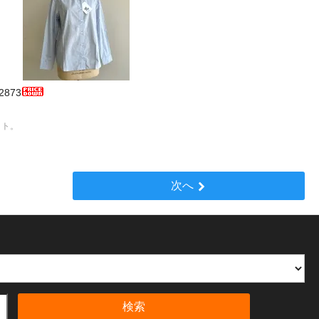
873
ット。
次へ
検索