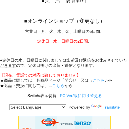
■実 店 舗
営業終了
■オンラインショップ（変更なし）
営業日→月、火、木、金、土曜日の5日間、
定休日→水、日曜日の2日間
、
●定休日の
水、日曜日に関しましては出荷及び返信をお休みさせていた
だきます
ので、定休日明けの出荷・返信となります。
【現在、電話での対応は致しておりません】
★商品に関しては、各商品ページ「問合せ」又は→
こちら
から
★返品・交換に関しては、→
こちら
から
Switch/表示切替 :
PC.Ver/版に切り替える
Powered by
Translate