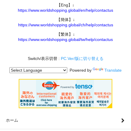
【Eng】↓
https://www.worldshopping.global/en/help/contactus
【簡体】↓
https://www.worldshopping.global/ch/help/contactus
【繁体】↓
https://www.worldshopping.global/tw/help/contactus
Switch/表示切替 :
PC.Ver/版に切り替える
Powered by
Translate
ホーム