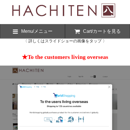
Menu/メニュー
Cart/カートを見る
〈 詳しくはスライドショーの画像をタップ 〉
★To the customers living overseas